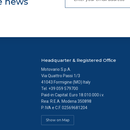
he news
l presente banner comporterà il permanere dei soli cookie tecnic
enso. Potrai modificare le tue scelte in qualsiasi momento, acced
Headquarter & Registered Office
Motovario S.p.A.
Via Quattro Passi 1/3
41043 Formigine (MO) Italy
Tel.
+39 059 579700
Paid-in Capital: Euro 18.010.000 i.v.
Rea: R.E.A. Modena 350898
P. IVA e C.F. 02569681204
Show on Map