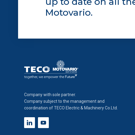
up to date on all t
estesa cookie. La chiusura de
Motovario.
quali non occorre il tuo cons
footer.
Company with sole partner.
Company subject to the management and
coordination of TECO Electric & Machinery Co.Ltd.