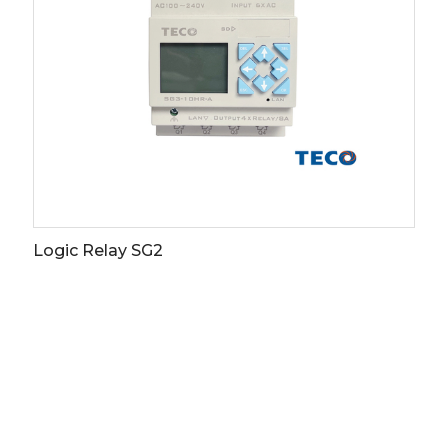
Electronics - E Series
More info
Download
s
whistleblowing
Logic Relay SG2
OMPANY
ODUCTS