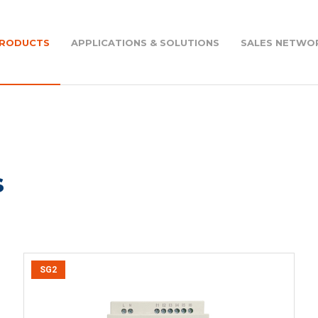
RODUCTS
APPLICATIONS & SOLUTIONS
SALES NETWO
Helical bevel gear reducers - RW
Series
ound the world
s
Motovariators - VAR Series
Electric motors - M Series
SG2
tovario assembly
Drives - D Series