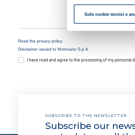
Con il tuo consenso, vorrem
raccogliere informazi
Solo cookie tecnici e an
Identificare il tuo di
digitali).
Approfondisci come vengono el
modificare o ritirare il tuo 
Read the privacy policy
Disclaimer issued to Motovario S.p.A.
Informativa breve e consens
I have read and agree to the processing of my personal 
Informiamo che in questo sito 
Cookie tecnici:
necessari per
non occorre l’acquisizione d
Cookie analytics/statistici
aggregate, al fine di ottimizz
SUBSCRIBE TO THE NEWSLETTER
Cookie di profilazione/mark
Subscribe our newsl
e mostrarti avvisi pubblicitari
cookie di profilazione, selezi