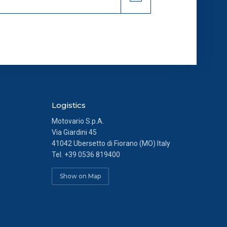
i ed analytics anonimi, per i
endo al link presente nel
Logistics
Motovario S.p.A.
Via Giardini 45
41042 Ubersetto di Fiorano (MO) Italy
Tel.
+39 0536 819400
Show on Map