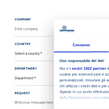
COMPANY
COUNTRY
Consenso
Uso responsabile dei dati
Noi e
i nostri 1022 partner
t
DEPARTMENT
cookie per memorizzare e acce
personalizzati, misurare gli an
chi utilizza i vostri dati e pe
digitale in cui avete effettua
REQUEST
dalla Dichiarazione sui cookie