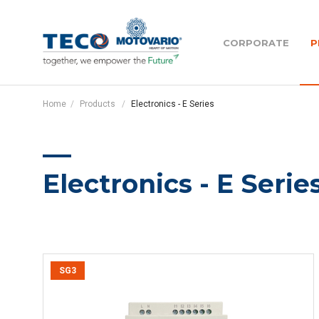
Motovario
CORPORATE
P
Motovario
Home
Products
Electronics - E Series
Management team
Helical gear reducers - H Series
Our subsidiaries ar
Electronics - E Serie
Helical bevel gear reducers - B Series
Teco
Pujol
Shaft mounted gear reducers - S
Series
SG3
Become a MAC - Mo
centre
Planetary gear reducers - HPL series