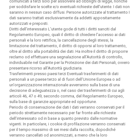
comunicati a terzi solo per assolvere ad obblighi di legge, nonché
per soddisfare le scelte e/o eventuali richieste dell’utente. I dati non
saranno in nessun caso diffusi.
Persone autorizzate al trattamento
I
dati saranno trattati esclusivamente da addetti appositamente
autorizzati e preposti.
Diritti dell’interessato
L’utente gode di tutti i diritti sanciti dal
Regolamento Europeo, quali il diritto di chiedere l'accesso ai dati
personali e la loro rettifica, la cancellazione degli stessi, la
limitazione del trattamento, il diritto di opporsi al loro trattamento,
oltre al diritto alla portabilità dei dati. Ha inoltre il diritto di proporre
reclamo od effettuare una segnalazione all’Autorità di controllo,
individuabile nel Garante per la Protezione dei dati Personali, ovvero
presentare ricorso all’Autorità giudiziaria.
Trasferimenti presso paesi terzi
Eventuali trasferimenti di dati
personali a un paese terzo al di fuori dell’Unione Europea o ad
un'organizzazione internazionale avverranno sulla base di una
decisione di adeguatezza o, nel caso dei trasferimenti di cui agli
articoli 46, 47 o 49, secondo comma, del Regolamento Europeo,
sulla base di garanzie appropriate ed opportune.
Periodo di conservazione dei dati
I dati verranno conservati per il
periodo strettamente necessario per far fronte alle richieste
dell’interessato od in base a quanto previsto dalle normative
vigenti. In particolare, i cookie di profilazione verranno conservati
per il tempo massimo di sei mesi dalla raccolta, dopodiché
verranno cancellati od anonimizzati, a meno che la loro