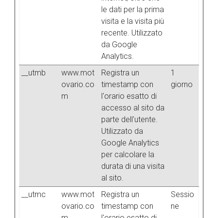
tecnici ed analytics anonimi, per i quali non occorre il tuo
le dati per la prima
consenso. Potrai modificare le tue scelte in qualsiasi
visita e la visita più
momento, accedendo al link presente nel footer.
recente. Utilizzato
da Google
Analytics.
__utmb
www.mot
Registra un
1
ovario.co
timestamp con
giorno
m
l'orario esatto di
accesso al sito da
parte dell'utente.
Utilizzato da
Google Analytics
per calcolare la
durata di una visita
al sito.
__utmc
www.mot
Registra un
Sessio
ovario.co
timestamp con
ne
m
l'orario esatto di