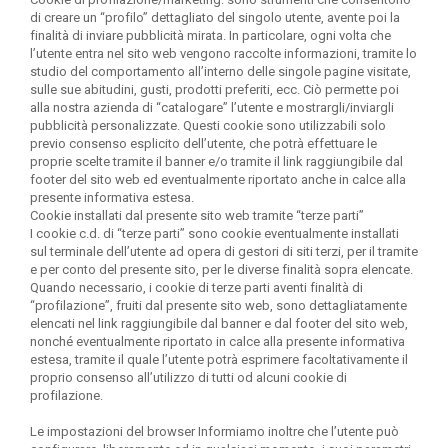
di creare un “profilo” dettagliato del singolo utente, avente poi la
finalità di inviare pubblicità mirata. In particolare, ogni volta che
l’utente entra nel sito web vengono raccolte informazioni, tramite lo
studio del comportamento all’interno delle singole pagine visitate,
sulle sue abitudini, gusti, prodotti preferiti, ecc. Ciò permette poi
alla nostra azienda di “catalogare” l’utente e mostrargli/inviargli
pubblicità personalizzate. Questi cookie sono utilizzabili
solo
previo consenso esplicito dell’utente
, che potrà effettuare le
proprie scelte tramite il banner e/o tramite il link raggiungibile dal
footer del sito web ed eventualmente riportato anche in calce alla
presente informativa estesa.
Cookie installati dal presente sito web tramite “terze parti”
I cookie c.d. di “terze parti” sono cookie eventualmente installati
sul terminale dell’utente ad opera di gestori di siti terzi, per il tramite
e per conto del presente sito, per le diverse finalità sopra elencate.
Quando necessario, i cookie di terze parti aventi finalità di
“profilazione”, fruiti dal presente sito web, sono dettagliatamente
elencati nel link raggiungibile dal banner e dal footer del sito web,
nonché eventualmente riportato in calce alla presente informativa
estesa, tramite il quale l’utente
potrà esprimere facoltativamente il
proprio consenso
all’utilizzo di tutti od alcuni cookie di
profilazione.
Le impostazioni del browser
Informiamo inoltre che l’utente può