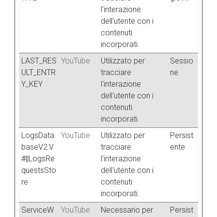
l'interazione
dell'utente con i
contenuti
incorporati.
LAST_RES
YouTube
Utilizzato per
Sessio
ULT_ENTR
tracciare
ne
Y_KEY
l'interazione
dell'utente con i
contenuti
incorporati.
LogsData
YouTube
Utilizzato per
Persist
baseV2:V
tracciare
ente
#||LogsRe
l'interazione
questsSto
dell'utente con i
re
contenuti
incorporati.
ServiceW
YouTube
Necessario per
Persist