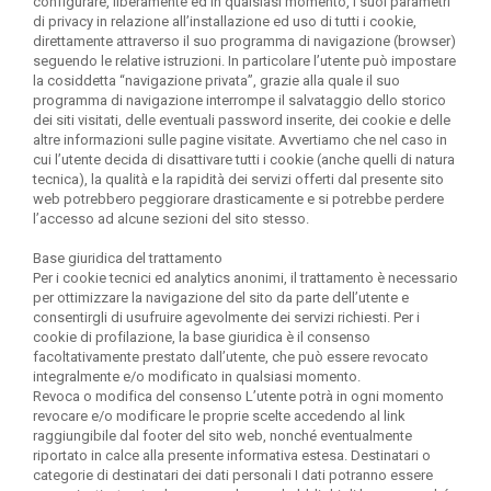
configurare, liberamente ed in qualsiasi momento, i suoi parametri
di privacy in relazione all’installazione ed uso di tutti i cookie,
direttamente attraverso il suo programma di navigazione (browser)
seguendo le relative istruzioni. In particolare l’utente può impostare
la cosiddetta “navigazione privata”, grazie alla quale il suo
programma di navigazione interrompe il salvataggio dello storico
dei siti visitati, delle eventuali password inserite, dei cookie e delle
altre informazioni sulle pagine visitate. Avvertiamo che nel caso in
cui l’utente decida di disattivare tutti i cookie (anche quelli di natura
tecnica), la qualità e la rapidità dei servizi offerti dal presente sito
web potrebbero peggiorare drasticamente e si potrebbe perdere
l’accesso ad alcune sezioni del sito stesso.
Base giuridica del trattamento
Per i cookie tecnici ed analytics anonimi, il trattamento è necessario
per ottimizzare la navigazione del sito da parte dell’utente e
consentirgli di usufruire agevolmente dei servizi richiesti. Per i
cookie di profilazione, la base giuridica è il
consenso
facoltativamente prestato dall’utente
, che può essere revocato
integralmente e/o modificato in qualsiasi momento.
Revoca o modifica del consenso
L’utente potrà in ogni momento
revocare e/o modificare le proprie scelte accedendo al link
raggiungibile dal footer del sito web, nonché eventualmente
riportato in calce alla presente informativa estesa.
Destinatari o
categorie di destinatari
dei dati personali
I dati potranno essere