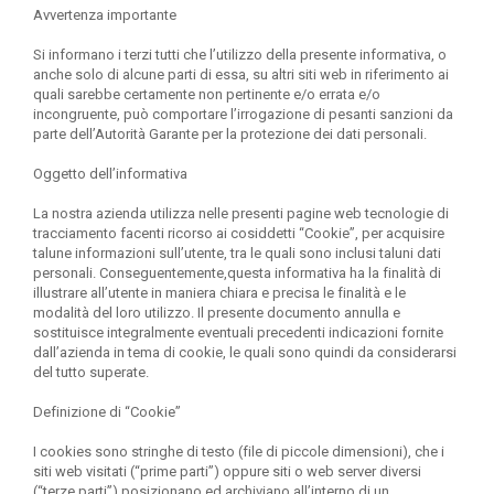
Avvertenza importante
Si informano i terzi tutti che l’utilizzo della presente informativa, o
anche solo di alcune parti di essa, su altri siti web in riferimento ai
quali sarebbe certamente non pertinente e/o errata e/o
incongruente, può comportare l’irrogazione di pesanti sanzioni da
parte dell’Autorità Garante per la protezione dei dati personali.
Oggetto dell’informativa
La nostra azienda utilizza nelle presenti pagine web tecnologie di
tracciamento facenti ricorso ai cosiddetti “Cookie”, per acquisire
talune informazioni sull’utente, tra le quali sono inclusi taluni dati
personali. Conseguentemente,questa informativa ha la finalità di
illustrare all’utente in maniera chiara e precisa le finalità e le
modalità del loro utilizzo. Il presente documento annulla e
sostituisce integralmente eventuali precedenti indicazioni fornite
dall’azienda in tema di cookie, le quali sono quindi da considerarsi
del tutto superate.
Definizione di “Cookie”
I cookies sono stringhe di testo (file di piccole dimensioni), che i
siti web visitati (“prime parti”) oppure siti o web server diversi
(“terze parti”) posizionano ed archiviano all’interno di un