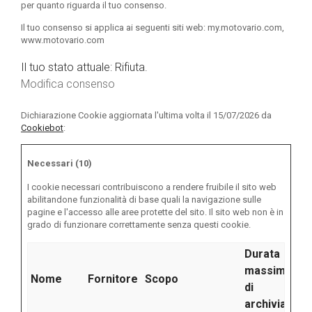
per quanto riguarda il tuo consenso.
Il tuo consenso si applica ai seguenti siti web: my.motovario.com,
www.motovario.com
Il tuo stato attuale: Rifiuta.
Modifica consenso
Dichiarazione Cookie aggiornata l'ultima volta il 15/07/2026 da
Cookiebot
:
Necessari (10)
I cookie necessari contribuiscono a rendere fruibile il sito web
abilitandone funzionalità di base quali la navigazione sulle
pagine e l'accesso alle aree protette del sito. Il sito web non è in
grado di funzionare correttamente senza questi cookie.
Durata
massima
Nome
Fornitore
Scopo
di
archiviazion