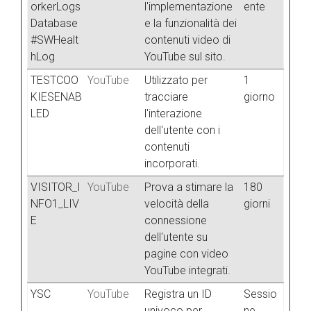
orkerLogs
l'implementazione
ente
Database
e la funzionalità dei
#SWHealt
contenuti video di
hLog
YouTube sul sito.
TESTCOO
YouTube
Utilizzato per
1
KIESENAB
tracciare
giorno
LED
l'interazione
dell'utente con i
contenuti
incorporati.
VISITOR_I
YouTube
Prova a stimare la
180
NFO1_LIV
velocità della
giorni
E
connessione
dell'utente su
pagine con video
YouTube integrati.
YSC
YouTube
Registra un ID
Sessio
univoco per
ne