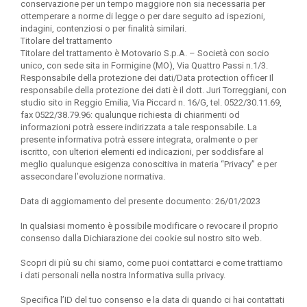
conservazione per un tempo maggiore non sia necessaria per
ottemperare a norme di legge o per dare seguito ad ispezioni,
indagini, contenziosi o per finalità similari.
Titolare del trattamento
Titolare del trattamento è Motovario S.p.A. – Società con socio
unico, con sede sita in Formigine (MO), Via Quattro Passi n.1/3.
Responsabile della protezione dei dati/Data protection officer Il
responsabile della protezione dei dati è il dott. Juri Torreggiani, con
studio sito in Reggio Emilia, Via Piccard n. 16/G, tel. 0522/30.11.69,
fax 0522/38.79.96: qualunque richiesta di chiarimenti od
informazioni potrà essere indirizzata a tale responsabile. La
presente informativa potrà essere integrata, oralmente o per
iscritto, con ulteriori elementi ed indicazioni, per soddisfare al
meglio qualunque esigenza conoscitiva in materia “Privacy” e per
assecondare l’evoluzione normativa.
Data di aggiornamento del presente documento: 26/01/2023
In qualsiasi momento è possibile modificare o revocare il proprio
consenso dalla Dichiarazione dei cookie sul nostro sito web.
Scopri di più su chi siamo, come puoi contattarci e come trattiamo
i dati personali nella nostra Informativa sulla privacy.
Specifica l’ID del tuo consenso e la data di quando ci hai contattati