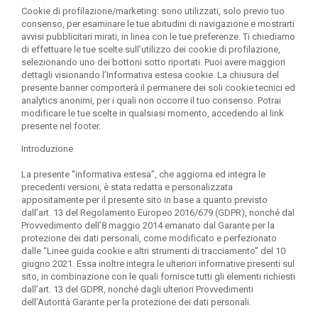
Cookie di profilazione/marketing:
sono utilizzati, solo previo tuo
consenso, per esaminare le tue abitudini di navigazione e mostrarti
avvisi pubblicitari mirati, in linea con le tue preferenze. Ti chiediamo
di effettuare le tue scelte sull’utilizzo dei cookie di profilazione,
selezionando uno dei bottoni sotto riportati. Puoi avere maggiori
dettagli visionando l’Informativa estesa cookie. La chiusura del
presente banner comporterà il permanere dei soli cookie tecnici ed
analytics anonimi, per i quali non occorre il tuo consenso. Potrai
modificare le tue scelte in qualsiasi momento, accedendo al link
presente nel footer.
Introduzione
La presente “informativa estesa”, che aggiorna ed integra le
precedenti versioni, è stata redatta e personalizzata
appositamente per il presente sito in base a quanto previsto
dall’art. 13 del Regolamento Europeo 2016/679 (GDPR), nonché dal
Provvedimento dell’8 maggio 2014 emanato dal Garante per la
protezione dei dati personali, come modificato e perfezionato
dalle “Linee guida cookie e altri strumenti di tracciamento” del 10
giugno 2021. Essa inoltre integra le ulteriori informative presenti sul
sito, in combinazione con le quali fornisce tutti gli elementi richiesti
dall’art. 13 del GDPR, nonché dagli ulteriori Provvedimenti
dell’Autorità Garante per la protezione dei dati personali.