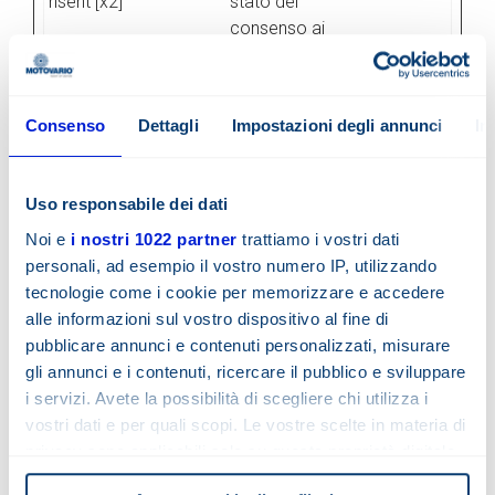
nsent [x2]
stato del
consenso ai
cookie dell'utente
per il dominio
corrente
Consenso
Dettagli
Impostazioni degli annunci
I
History.st
my.motov
Contiene un ID
Sessio
ore
ario.com
visitatore -
ne
utilizzato per
Uso responsabile dei dati
tracciare la
Noi e
i nostri 1022 partner
trattiamo i vostri dati
navigazione e
personali, ad esempio il vostro numero IP, utilizzando
l'interazione dei
tecnologie come i cookie per memorizzare e accedere
visitatori sul sito
alle informazioni sul vostro dispositivo al fine di
web per
pubblicare annunci e contenuti personalizzati, misurare
l'ottimizzazione
gli annunci e i contenuti, ricercare il pubblico e sviluppare
interna del sito.
i servizi. Avete la possibilità di scegliere chi utilizza i
lang
my.motov
Ricorda la versione
1 anno
vostri dati e per quali scopi. Le vostre scelte in materia di
ario.com
linguistica di un sito
privacy sono applicabili solo su questa proprietà digitale
web selezionata
in cui avete effettuato le vostre scelte. È possibile