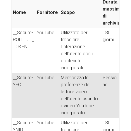
Durata
massima
Nome
Fornitore
Scopo
di
archiviazion
__Secure-
YouTube
Utilizzato per
180
ROLLOUT_
tracciare
giorni
TOKEN
l'interazione
dell'utente con i
contenuti
incorporati.
__Secure-
YouTube
Memorizza le
Sessio
YEC
preferenze del
ne
lettore video
dell'utente usando
il video YouTube
incorporato
__Secure-
YouTube
Utilizzato per
180
YNID
tracciare
giorni