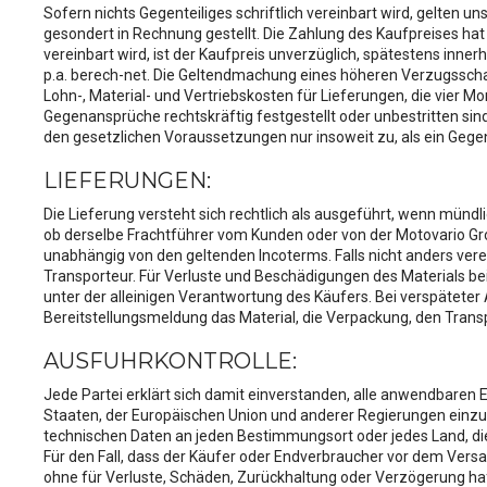
Sofern nichts Gegenteiliges schriftlich vereinbart wird, gelten
gesondert in Rechnung gestellt. Die Zahlung des Kaufpreises hat
vereinbart wird, ist der Kaufpreis unverzüglich, spätestens inn
p.a. berech-net. Die Geltendmachung eines höheren Verzugssch
Lohn-, Material- und Vertriebskosten für Lieferungen, die vier 
Gegenansprüche rechtskräftig festgestellt oder unbestritten sin
den gesetzlichen Voraussetzungen nur insoweit zu, als ein Gege
LIEFERUNGEN:
Die Lieferung versteht sich rechtlich als ausgeführt, wenn mündl
ob derselbe Frachtführer vom Kunden oder von der Motovario Grou
unabhängig von den geltenden Incoterms. Falls nicht anders vere
Transporteur. Für Verluste und Beschädigungen des Materials b
unter der alleinigen Verantwortung des Käufers. Bei verspätete
Bereitstellungsmeldung das Material, die Verpackung, den Tran
AUSFUHRKONTROLLE:
Jede Partei erklärt sich damit einverstanden, alle anwendbaren 
Staaten, der Europäischen Union und anderer Regierungen einzuhal
technischen Daten an jeden Bestimmungsort oder jedes Land, die
Für den Fall, dass der Käufer oder Endverbraucher vor dem Vers
ohne für Verluste, Schäden, Zurückhaltung oder Verzögerung haf