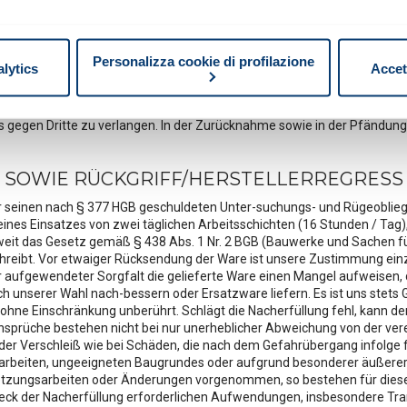
tandene Alleineigentum oder Miteigentum für uns verwahrt. Zur Sicheru
g der Vorbehaltsware mit einem Grundstück gegen einen Dritten erwach
mo anche:
n des Bestellers freizugeben, soweit ihr Wert die zu sichernden Forde
oni sulla tua posizione geografica, con un'approssimazione di qu
t Motovario berechtigt,
Personalizza cookie di profilazione
alytics
Accet
spositivo, scansionandolo attivamente alla ricerca di caratteristich
 oder zum Einbau der Vorbehaltsware und zum Einzug der an Motovari
aborati i tuoi dati personali e imposta le tue preferenze nella
s
 gegen Dritte zu verlangen. In der Zurücknahme sowie in der Pfändung 
consenso in qualsiasi momento dalla Dichiarazione sui cookie.
SOWIE RÜCKGRIFF/HERSTELLERREGRESS
o all’uso dei cookie.
possono essere utilizzati diversi tipi di cookie:
eser seinen nach § 377 HGB geschuldeten Unter-suchungs- und Rügeob
nes Einsatzes von zwei täglichen Arbeitsschichten (16 Stunden / Tag),
weit das Gesetz gemäß § 438 Abs. 1 Nr. 2 BGB (Bauwerke und Sachen f
 ottimizzare la navigazione e fornire eventuali servizi richiesti d
hreibt. Vor etwaiger Rücksendung der Ware ist unsere Zustimmung ein
el tuo consenso.
r aufgewendeter Sorgfalt die gelieferte Ware einen Mangel aufweisen,
ch unserer Wahl nach-bessern oder Ersatzware liefern. Es ist uns stets
ohne Einschränkung unberührt. Schlägt die Nacherfüllung fehl, kann 
 anonimi
: equiparabili ai tecnici, sono necessari per elaborare st
sprüche bestehen nicht bei nur unerheblicher Abweichung von der vere
are il sito. Per questi cookie non occorre l’acquisizione del tuo c
oder Verschleiß wie bei Schäden, die nach dem Gefahrübergang infolge
rbeiten, ungeeigneten Baugrundes oder aufgrund besonderer äußerer E
etzungsarbeiten oder Änderungen vorgenommen, so bestehen für diese 
eting:
sono utilizzati, solo previo tuo consenso, per esaminare l
 der Nacherfüllung erforderlichen Aufwendungen, insbesondere Transp
 mirati, in linea con le tue preferenze. Ti chiediamo di effettuare le