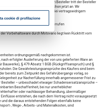
ng unserer Forderungen gegen den Besteller tritt der Besteller
sen; wir nehmen diese Abtretung schon jetzt an. Wir
rungen um mehr als 20 % übersteigt. Bei vertragswidrigem
alche metro,
ta cookie di profilazione
e specifiche (impronte
o abgetretenen Forderungen zu widerrufen
ezione dettagli
. Puoi
der Vorbehaltsware durch Motovario liegt kein Rücktritt vom
liegenheiten ordnungsgemäß nachgekommen ist.
 nach erfolgter Auslieferung der von uns gelieferten Ware an
ür Bauwerke), § 479 Absatz 1 BGB (Rückgriffsanspruch) und §
all’utente. Per questi cookie
zuholen. Die Gewährleistungsansprüche des Käufers sind beim
 der bereits zum Zeitpunkt des Gefahrübergangs vorlag, so
 Gelegenheit zur Nacherfüllung innerhalb angemessener Frist zu
der Besteller – unbeschadet etwaiger Schadensersatzansprüche –
atistiche anonime ed
inbarten Beschaffenheit, bei nur unerheblicher
onsenso.
 fehlerhafter oder nachlässiger Behandlung, übermäßiger
inflüsse entstehen, die nach dem Vertrag nicht vorausgesetzt
und die daraus entstehenden Folgen ebenfalls keine
e tue abitudini di navigazione
ort-, Wege-, Arbeits- und Materialkosten, sind
 tue scelte sull’utilizzo dei