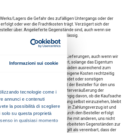
 Werks/Lagers die Gefahr des zufälligen Untergangs oder der
erfolgt oder wer die Frachtkosten trägt. Verzögert sich der
steller über. Angelieferte Gegenstände sind, auch wenn sie
nzunehmen. Teillieferungen sind zulässig.
 Dies gilt auch für alle zukünftigen Lieferungen, auch wenn wir
verhält. Der Besteller ist verpflichtet, solange das Eigentum
Informazioni sui cookie
gegen Diebstahl-, Feuer- und Wasserschäden ausreichend zum
erden, hat der Besteller diese auf eigene Kosten rechtzeitig
enn der gelieferte Gegenstand gepfändet oder sonstigen
 gemäß § 771 ZPO zu erstatten, haftet der Besteller für den uns
derun-gen des Abnehmers aus der Weiterveräußerung der
utilizzando tecnologie come i
uer) ab. Diese Abtretung gilt unabhängig davon, ob die Kaufsache
re annunci e contenuti
htigt. Unsere Befugnis, die Forderung selbst einzuziehen, bleibt
vete la possibilità di scegliere
innahmten Erlösen nachkommt, nicht in Zahlungsverzug ist und
ung oder Umbildung der Kaufsache durch den Besteller erfolgt
li solo su questa proprietà
deten Sache fort. Sofern die Kaufsache mit anderen, uns nicht
consenso in qualsiasi momento
nserer Kaufsache zu den anderen bearbeiteten Gegenständen zur
lers als Hauptsache anzusehen ist, gilt als vereinbart, dass der