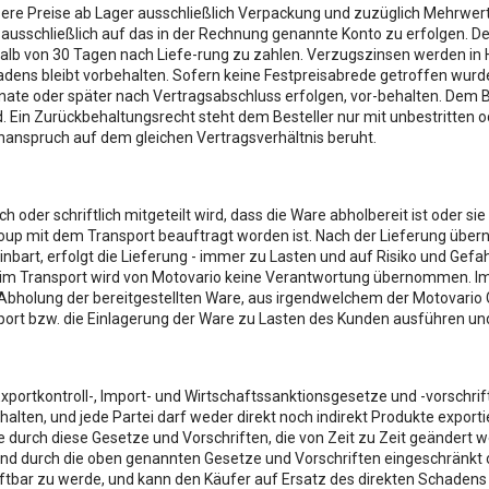
 unsere Preise ab Lager ausschließlich Verpackung und zuzüglich Mehrwer
 ausschließlich auf das in der Rechnung genannte Konto zu erfolgen. De
erhalb von 30 Tagen nach Liefe-rung zu zahlen. Verzugszinsen werden i
adens bleibt vorbehalten. Sofern keine Festpreisabrede getroffen wu
Monate oder später nach Vertragsabschluss erfolgen, vor-behalten. Dem 
d. Ein Zurückbehaltungsrecht steht dem Besteller nur mit unbestritten 
nanspruch auf dem gleichen Vertragsverhältnis beruht.
ich oder schriftlich mitgeteilt wird, dass die Ware abholbereit ist ode
p mit dem Transport beauftragt worden ist. Nach der Lieferung übernim
inbart, erfolgt die Lieferung - immer zu Lasten und auf Risiko und Ge
eim Transport wird von Motovario keine Verantwortung übernommen. Im
r Abholung der bereitgestellten Ware, aus irgendwelchem der Motovario
sport bzw. die Einlagerung der Ware zu Lasten des Kunden ausführen un
Exportkontroll-, Import- und Wirtschaftssanktionsgesetze und -vorschri
ten, und jede Partei darf weder direkt noch indirekt Produkte exportie
 durch diese Gesetze und Vorschriften, die von Zeit zu Zeit geändert 
and durch die oben genannten Gesetze und Vorschriften eingeschränkt 
tbar zu werde, und kann den Käufer auf Ersatz des direkten Schadens 