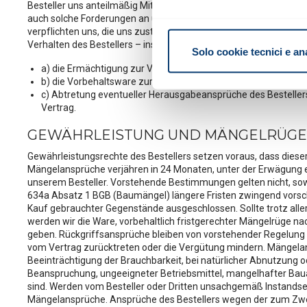
Besteller uns anteilmäßig Miteigentum überträgt und das so ents
auch solche Forderungen an uns ab, die ihm durch die Verbindun
Con il tuo consenso, vorrem
verpflichten uns, die uns zustehenden Sicherheiten auf Verlange
raccogliere informazi
Verhalten des Bestellers – insbesondere bei Zahlungsverzug – is
Solo cookie tecnici e an
Identificare il tuo di
a) die Ermächtigung zur Veräußerung oder Be-/Verarbeitung
digitali).
b) die Vorbehaltsware zurückzunehmen
Approfondisci come vengono el
c) Abtretung eventueller Herausgabeansprüche des Bestellers
modificare o ritirare il tuo 
Vertrag.
GEWÄHRLEISTUNG UND MÄNGELRÜGE 
Informativa breve e consens
Informiamo che in questo sito 
Gewährleistungsrechte des Bestellers setzen voraus, dass di
Mängelansprüche verjähren in 24 Monaten, unter der Erwägung ei
unserem Besteller. Vorstehende Bestimmungen gelten nicht, so
Cookie tecnici:
necessari per
634a Absatz 1 BGB (Baumängel) längere Fristen zwingend vorsc
non occorre l’acquisizione d
Kauf gebrauchter Gegenstände ausgeschlossen. Sollte trotz alle
werden wir die Ware, vorbehaltlich fristgerechter Mängelrüge na
geben. Rückgriffsansprüche bleiben von vorstehender Regelung 
Cookie analytics/statistici
vom Vertrag zurücktreten oder die Vergütung mindern. Mängelan
aggregate, al fine di ottimizz
Beeinträchtigung der Brauchbarkeit, bei natürlicher Abnutzung 
Beanspruchung, ungeeigneter Betriebsmittel, mangelhafter Baua
sind. Werden vom Besteller oder Dritten unsachgemäß Instands
Cookie di profilazione/mark
Mängelansprüche. Ansprüche des Bestellers wegen der zum Zweck
e mostrarti avvisi pubblicitari