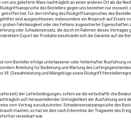
on uns gelieferte Ware nachträglich an einen anderen Ort als die Niede
onando uno dei bottoni sotto riportati. Puoi avere maggiori dettagl
kgriffsansprüche des Bestellers gegen uns bestehen nur insoweit, al
l presente banner comporterà il permanere dei soli cookie tecnic
roffen hat. Für den Umfang des Rückgriffsanspruches des Bestellers 
ehilfen sind ausgeschlossen, insbesondere ein Anspruch auf Ersatz vo
enso. Potrai modificare le tue scelte in qualsiasi momento, acced
 der groben Fahrlässigkeit oder des Fehlens zugesicherter Eigenschaften 
lieferung oder Schadensersatz, die durch im Rahmen dieses Vertrages
indirektem Export der Produkte beschränkt sich die Garantie auf die Ber
d vom Besteller infolge unterlassener oder fehlerhafter Ausführung v
esondere Anleitung für Bedienung und Wartung des Liefergegenstandes
 VII. (Gewährleistung und Mängelrüge sowie Rückgriff/Herstellerregress
(Lieferzeit) der Lieferbedingungen, sofern sie die wirtschaftli-che Bede
 nachträglich sich herausstellender Unmöglichkeit der Ausführung wird 
eilweise vom Vertrag zurückzutreten. Schadensersatzansprüche des Beste
ebrauch machen, so hat sie dies nach Erkenntnis der Tragweite des Erei
ferfrist vereinbart war.