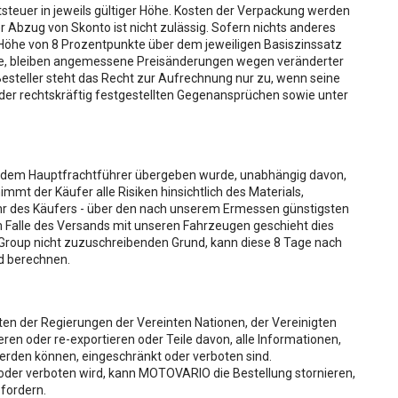
tsteuer in jeweils gültiger Höhe. Kosten der Verpackung werden
r Abzug von Skonto ist nicht zulässig. Sofern nichts anderes
n Höhe von 8 Prozentpunkte über dem jeweiligen Basiszinssatz
rde, bleiben angemessene Preisänderungen wegen veränderter
Besteller steht das Recht zur Aufrechnung nur zu, wenn seine
oder rechtskräftig festgestellten Gegenansprüchen sowie unter
r sie dem Hauptfrachtführer übergeben wurde, unabhängig davon,
mt der Käufer alle Risiken hinsichtlich des Materials,
fahr des Käufers - über den nach unserem Ermessen günstigsten
 Falle des Versands mit unseren Fahrzeugen geschieht dies
 Group nicht zuzuschreibenden Grund, kann diese 8 Tage nach
d berechnen.
ften der Regierungen der Vereinten Nationen, der Vereinigten
ren oder re-exportieren oder Teile davon, alle Informationen,
werden können, eingeschränkt oder verboten sind.
oder verboten wird, kann MOTOVARIO die Bestellung stornieren,
fordern.