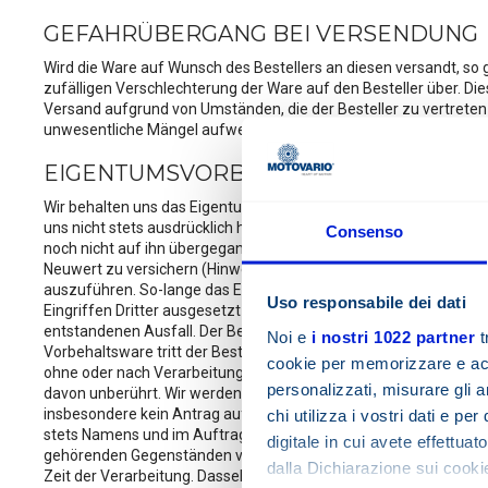
GEFAHRÜBERGANG BEI VERSENDUNG
Wird die Ware auf Wunsch des Bestellers an diesen versandt, so
zufälligen Verschlechterung der Ware auf den Besteller über. Die
Versand aufgrund von Umständen, die der Besteller zu vertreten 
unwesentliche Mängel aufweisen, vom Besteller unbeschadet der 
EIGENTUMSVORBEHALT
Wir behalten uns das Eigentum an der gelieferten Sache bis zur v
uns nicht stets ausdrücklich hie-rauf berufen. Wir sind berechtig
Consenso
noch nicht auf ihn übergegangen ist, die Kaufsache pfleglich zu
Neuwert zu versichern (Hinweis: nur zulässig bei Verkauf hochwe
auszuführen. So-lange das Eigentum noch nicht übergegangen ist,
Uso responsabile dei dati
Eingriffen Dritter ausgesetzt ist. Soweit der Dritte nicht in der 
entstandenen Ausfall. Der Besteller ist zur Weiterveräußerung
Noi e
i nostri 1022 partner
t
Vorbehaltsware tritt der Besteller schon jetzt an uns in Höhe d
cookie per memorizzare e acce
ohne oder nach Verarbeitung weiterverkauft worden ist. Der Best
personalizzati, misurare gli an
davon unberührt. Wir werden jedoch die Forderung nicht einzieh
insbesondere kein Antrag auf Eröffnung eines Insolvenzverfahren
chi utilizza i vostri dati e pe
stets Namens und im Auftrag für uns. In diesem Fall setzt sich 
digitale in cui avete effettua
gehörenden Gegenständen verarbeitet wird, erwerben wir das M
dalla Dichiarazione sui cookie
Zeit der Verarbeitung. Dasselbe gilt für den Fall der Vermischung