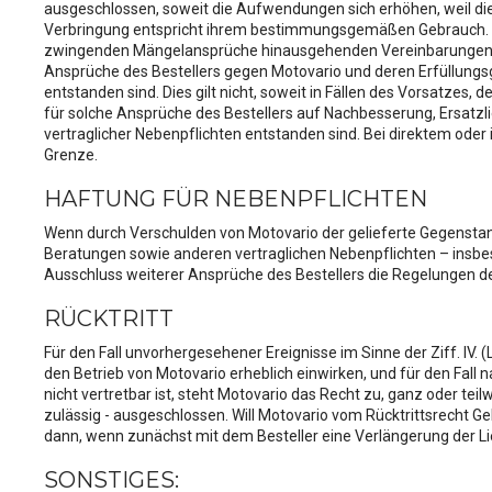
ausgeschlossen, soweit die Aufwendungen sich erhöhen, weil die v
cookie di profilazione, selezi
Verbringung entspricht ihrem bestimmungsgemäßen Gebrauch. Rüc
estesa cookie. La chiusura de
zwingenden Mängelansprüche hinausgehenden Vereinbarungen get
Ansprüche des Bestellers gegen Motovario und deren Erfüllungsg
quali non occorre il tuo cons
entstanden sind. Dies gilt nicht, soweit in Fällen des Vorsatzes,
footer.
für solche Ansprüche des Bestellers auf Nachbesserung, Ersatz
vertraglicher Nebenpflichten entstanden sind. Bei direktem oder 
Grenze.
HAFTUNG FÜR NEBENPFLICHTEN
Wenn durch Verschulden von Motovario der gelieferte Gegenstan
Beratungen sowie anderen vertraglichen Nebenpflichten – insb
Ausschluss weiterer Ansprüche des Bestellers die Regelungen des
RÜCKTRITT
Für den Fall unvorhergesehener Ereignisse im Sinne der Ziff. IV. 
den Betrieb von Motovario erheblich einwirken, und für den Fall
nicht vertretbar ist, steht Motovario das Recht zu, ganz oder t
zulässig - ausgeschlossen. Will Motovario vom Rücktrittsrecht G
dann, wenn zunächst mit dem Besteller eine Verlängerung der Lie
SONSTIGES: