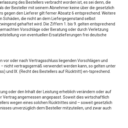
rlassung des Bestellers verbracht worden ist, es sei denn, die
i visionando l’Informativa
s der Besteller mit seinem Abnehmer keine über die gesetzlich
i ed analytics anonimi, per i
gegen den Lieferer gilt ferner Absatz 6 entsprechend. Weitere
n Schäden, die nicht an dem Liefergegenstand selbst
endo al link presente nel
zwingend gehaftet wird. Die Ziffern 1. bis 9. gelten entsprechend
 gemachten Vorschläge oder Beratung oder durch Verletzung
eitstellung von eventuellen Ersatzlieferungen frei deutsche
on vor oder nach Vertragsschluss liegenden Vorschlägen und
 – nicht vertragsgemäß verwendet werden kann, so gelten unter
) und IX. (Recht des Bestellers auf Rücktritt) en-tsprechend.
utung oder den Inhalt der Leistung erheblich verändern oder auf
der Vertrag angemessen angepasst. Soweit dies wirtschaftlich
llers wegen eines solchen Rücktrittes sind – soweit gesetzlich
gnisses unverzüglich dem Besteller mitzuteilen, und zwar auch