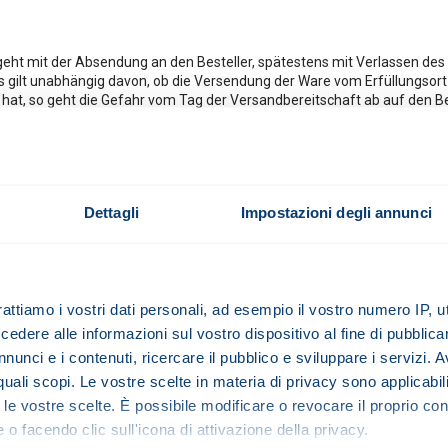
 geht mit der Absendung an den Besteller, spätestens mit Verlassen des
s gilt unabhängig davon, ob die Versendung der Ware vom Erfüllungsort 
hat, so geht die Gefahr vom Tag der Versandbereitschaft ab auf den Be
Rechte aus Abschnitt VII. (Haftung für Mängel der Lieferung) entgege
ollständigen Zahlung sämtlicher Forderungen aus dem Liefervertrag vor.
t, die Kaufsache zurückzunehmen, wenn der Besteller sich vertragswidrig 
Dettagli
Impostazioni degli annunci
 behandeln. Insbesondere ist er verpflichtet, diese auf eigene Kosten 
rtiger Güter). Müssen Wartungs- und Inspektionsarbeiten durchgeführt w
 hat uns der Besteller unverzüglich schriftlich zu benachrichtigen, w
Lage ist, uns die gerichtlichen und außergerichtlichen Kosten einer Klage
 der Vorbehaltsware im normalen Geschäftsverkehr berechtigt. Die For
rattiamo i vostri dati personali, ad esempio il vostro numero IP, 
es mit uns vereinbarten Faktura-Endbetrages (einschließlich Mehrwertste
dere alle informazioni sul vostro dispositivo al fine di pubblica
eller bleibt zur Einziehung der Forderung auch nach der Abtretung ermäc
nunci e i contenuti, ricercare il pubblico e sviluppare i servizi. A
en, solange der Besteller seinen Zahlungsverpflichtungen aus den vere
s gestellt ist oder Zahlungseinstellung vorliegt. Die Be- und Verarbeit
r quali scopi. Le vostre scelte in materia di privacy sono applicabi
das Anwartschaftsrecht des Bestellers an der Kaufsache an der umgebil
to le vostre scelte. È possibile modificare o revocare il proprio 
iteigentum an der neuen Sache im Verhältnis des objektiven Wertes u
 o facendo clic sull'icona di attivazione della privacy.
. Sofern die Vermischung in der Weise erfolgt, dass die Sache des Bestel