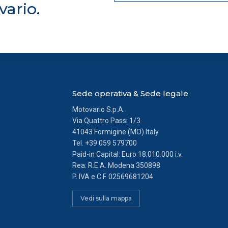
vario.
Sede operativa & Sede legale
Motovario S.p.A.
Via Quattro Passi 1/3
41043 Formigine (MO) Italy
Tel.
+39 059 579700
Paid-in Capital: Euro 18.010.000 i.v.
Rea: R.E.A. Modena 350898
P. IVA e C.F. 02569681204
Vedi sulla mappa