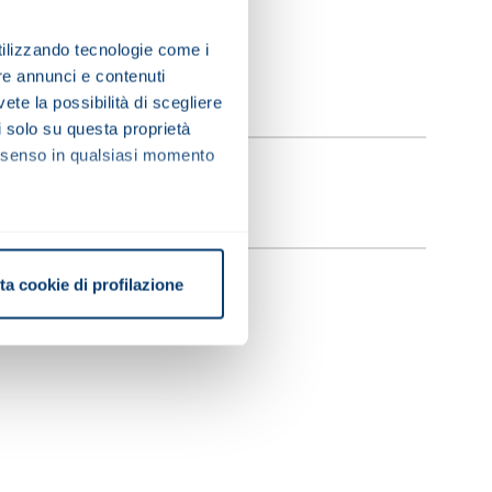
utilizzando tecnologie come i
COGNOME
re annunci e contenuti
vete la possibilità di scegliere
li solo su questa proprietà
consenso in qualsiasi momento
EMAIL
alche metro,
ta cookie di profilazione
e specifiche (impronte
ezione dettagli
. Puoi