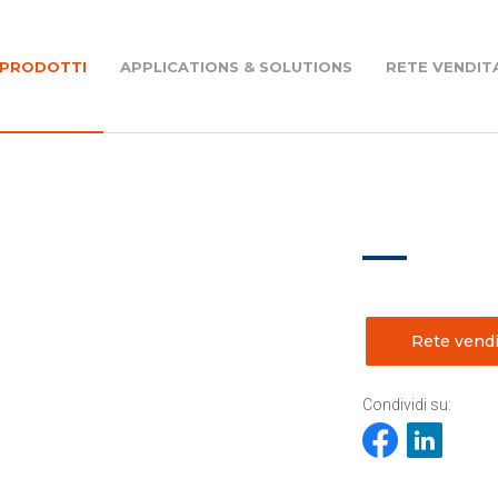
PRODOTTI
APPLICATIONS & SOLUTIONS
RETE VENDIT
m
Riduttori ortogonali - RW Series
nel mondo
Motovariatori - VAR Series
Rete vendi
Motori elettrici - M Series
Condividi su:
ovario assembly
Azionamenti - Drives - D Series