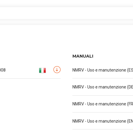
re Motovario
Elettronica - E Series
D
MANUALI
istleblowing
008
NMRV - Uso e manutenzione (ES
AZIENDA
NMRV - Uso e manutenzione (DE
 PRODOTTO
NMRV - Uso e manutenzione (FR
NMRV - Uso e manutenzione (EN