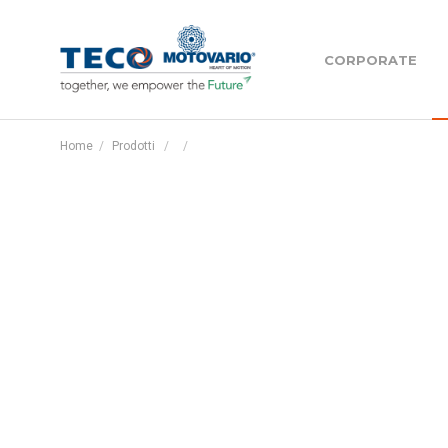
Motovario
CORPORATE
Motovario
Home
Prodotti
Management tea
Riduttori coassiali - H Series
Le nostre filiali 
Riduttori ortogonali - B Series
Teco
Pujol
Riduttori pendolari - S Series
Diventa MAC- Mot
centre
Riduttori epicicloidali - HPL Series