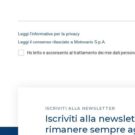
Cookie tecnici:
necessari per
non occorre l’acquisizione d
Cookie analytics/statistici
aggregate, al fine di ottimizz
Leggi l'informativa per la privacy
Leggi il consenso rilasciato a Motovario S.p.A.
Cookie di profilazione/mark
Ho letto e acconsento al trattamento dei mie dati persona
e mostrarti avvisi pubblicitari
cookie di profilazione, selezi
estesa cookie. La chiusura de
quali non occorre il tuo cons
footer.
ISCRIVITI ALLA NEWSLETTER
Iscriviti alla newsle
rimanere sempre a