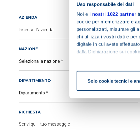
Uso responsabile dei dati
Noi e
i nostri 1022 partner
t
AZIENDA
cookie per memorizzare e acce
personalizzati, misurare gli an
chi utilizza i vostri dati e pe
digitale in cui avete effettua
NAZIONE
dalla Dichiarazione sui cookie
Con il tuo consenso, vorrem
raccogliere informazi
DIPARTIMENTO
Solo cookie tecnici e an
Identificare il tuo di
digitali).
Approfondisci come vengono el
modificare o ritirare il tuo 
RICHIESTA
Informativa breve e consens
Informiamo che in questo sito 