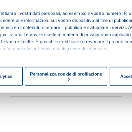
rattiamo i vostri dati personali, ad esempio il vostro numero IP, 
NOME
dere alle informazioni sul vostro dispositivo al fine di pubblica
nunci e i contenuti, ricercare il pubblico e sviluppare i servizi. A
r quali scopi. Le vostre scelte in materia di privacy sono applicabi
to le vostre scelte. È possibile modificare o revocare il proprio 
PROVINCIA
 o facendo clic sull'icona di attivazione della privacy.
mo anche:
oni sulla tua posizione geografica, con un'approssimazione di qu
Personalizza cookie di profilazione
TIPO AZIENDA
alytics
Accet
spositivo, scansionandolo attivamente alla ricerca di caratteristich
aborati i tuoi dati personali e imposta le tue preferenze nella
s
consenso in qualsiasi momento dalla Dichiarazione sui cookie.
o all’uso dei cookie.
possono essere utilizzati diversi tipi di cookie: