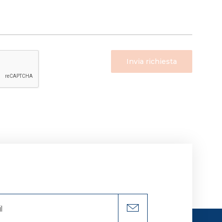
all’utente. Per questi cookie
atistiche anonime ed
onsenso.
Invia richiesta
e tue abitudini di navigazione
 tue scelte sull’utilizzo dei
i visionando l’Informativa
i ed analytics anonimi, per i
endo al link presente nel