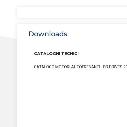
Diventa Distributo
Vision & Mission
Riduttori Mid Heavy Duty - MHD Series
Downloads
Valori
Riduttori a vite senza fine - VSF
Series
Disegni 2D/3D CA
CATALOGHI TECNICI
Codice etico e wh
CATALOGO MOTORI AUTOFRENANTI - DR DRIVES 2
Certificazioni - 
Certificazioni -
Lavora con noi