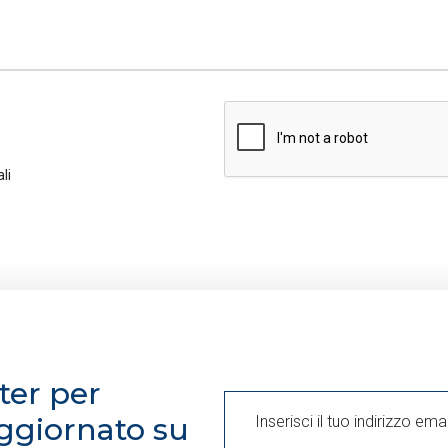
 ottimizzare la navigazione e fornire eventuali servizi richiesti d
el tuo consenso.
 anonimi
: equiparabili ai tecnici, sono necessari per elaborare st
are il sito. Per questi cookie non occorre l’acquisizione del tuo c
eting:
sono utilizzati, solo previo tuo consenso, per esaminare l
li
 mirati, in linea con le tue preferenze. Ti chiediamo di effettuare le
onando uno dei bottoni sotto riportati. Puoi avere maggiori dettagl
l presente banner comporterà il permanere dei soli cookie tecnic
enso. Potrai modificare le tue scelte in qualsiasi momento, acced
tter per
ggiornato su