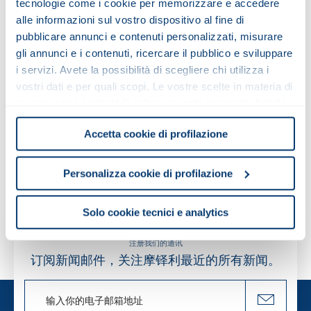
tecnologie come i cookie per memorizzare e accedere
阅读摩铎利公司所获得的许可
alle informazioni sul vostro dispositivo al fine di
pubblicare annunci e contenuti personalizzati, misurare
我已阅读并同意处理我的个人数据。
gli annunci e i contenuti, ricercare il pubblico e sviluppare
i servizi. Avete la possibilità di scegliere chi utilizza i
vostri dati e per quali scopi. Le vostre scelte in materia di
privacy sono applicabili solo su questa proprietà digitale
in cui avete effettuato le vostre scelte. È possibile
Accetta cookie di profilazione
发送请求
modificare o revocare il proprio consenso in qualsiasi
momento dalla Dichiarazione sui cookie o facendo clic
sull'icona di attivazione della privacy.
Personalizza cookie di profilazione
Con il tuo consenso, vorremmo anche:
Solo cookie tecnici e analytics
raccogliere informazioni sulla tua posizione
geografica, con un'approssimazione di qualche
注册我们的通讯
metro,
订阅新闻邮件，关注摩铎利最近的所有新闻。
Identificare il tuo dispositivo, scansionandolo
attivamente alla ricerca di caratteristiche specifiche
(impronte digitali).