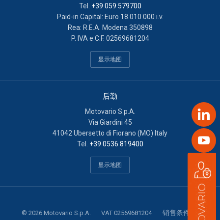
Cookie di profilazione/marketing:
sono utilizzati, solo
Tel.
+39 059 579700
previo tuo consenso, per esaminare le tue abitudini di
Paid-in Capital: Euro 18.010.000 i.v.
navigazione e mostrarti avvisi pubblicitari mirati, in linea
Rea: R.E.A. Modena 350898
con le tue preferenze. Ti chiediamo di effettuare le tue
P. IVA e C.F. 02569681204
scelte sull’utilizzo dei cookie di profilazione, selezionando
显示地图
uno dei bottoni sotto riportati. Puoi avere maggiori dettagli
visionando l’Informativa estesa cookie. La chiusura del
presente banner comporterà il permanere dei soli cookie
后勤
tecnici ed analytics anonimi, per i quali non occorre il tuo
consenso. Potrai modificare le tue scelte in qualsiasi
Motovario S.p.A.
Link
momento, accedendo al link presente nel footer.
Via Giardini 45
41042 Ubersetto di Fiorano (MO) Italy
Yout
Tel.
+39 0536 819400
显示地图
销售条件
©
2026
Motovario S.p.A.
VAT 02569681204