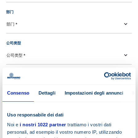
部门
公司类型
需求
Consenso
Dettagli
Impostazioni degli annunci
In
Uso responsabile dei dati
Noi e
i nostri 1022 partner
trattiamo i vostri dati
personali, ad esempio il vostro numero IP, utilizzando
阅读隐私信息