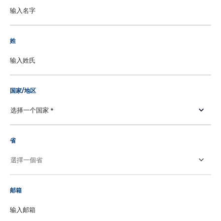
姓
国家/地区
省
邮箱