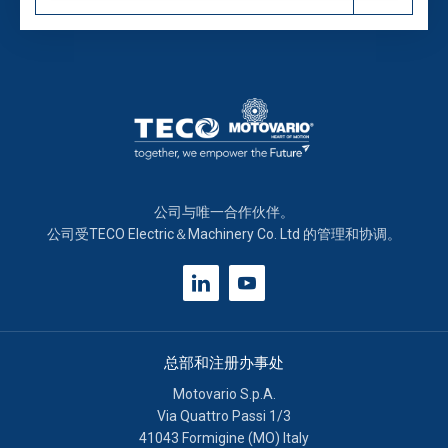
Approfondisci come vengono elaborati i tuoi dati personali
e imposta le tue preferenze nella
sezione dettagli
. Puoi
modificare o ritirare il tuo consenso in qualsiasi momento
dalla Dichiarazione sui cookie.
Informativa breve e consenso all’uso dei cookie.
Informiamo che in questo sito possono essere utilizzati
diversi tipi di cookie:
公司与唯一合作伙伴。
公司受TECO Electric＆Machinery Co. Ltd 的管理和协调。
Cookie tecnici:
necessari per ottimizzare la navigazione
e fornire eventuali servizi richiesti dall’utente. Per questi
cookie non occorre l’acquisizione del tuo consenso.
Cookie analytics/statistici anonimi
: equiparabili ai
tecnici, sono necessari per elaborare statistiche anonime
总部和注册办事处
ed aggregate, al fine di ottimizzare il sito. Per questi
Motovario S.p.A.
cookie non occorre l’acquisizione del tuo consenso.
Via Quattro Passi 1/3
41043 Formigine (MO) Italy