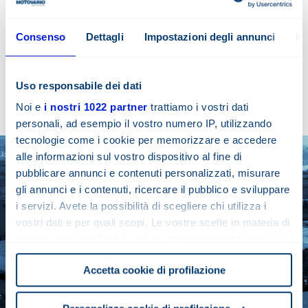
weltweiten Entwicklung von Motovario bei! Erfahrung,
Engagement, Kooperation und Intuition machen jede
Person zu einem grundlegenden Teil unseres Erfolgs. Das
Consenso
Dettagli
Impostazioni degli annunci
In
neue Talent könnten gerade Sie sein!
Uso responsabile dei dati
Erfahren sie mehr
Noi e
i nostri 1022 partner
trattiamo i vostri dati
personali, ad esempio il vostro numero IP, utilizzando
tecnologie come i cookie per memorizzare e accedere
alle informazioni sul vostro dispositivo al fine di
pubblicare annunci e contenuti personalizzati, misurare
gli annunci e i contenuti, ricercare il pubblico e sviluppare
i servizi. Avete la possibilità di scegliere chi utilizza i
vostri dati e per quali scopi. Le vostre scelte in materia di
privacy sono applicabili solo su questa proprietà digitale
in cui avete effettuato le vostre scelte. È possibile
Accetta cookie di profilazione
modificare o revocare il proprio consenso in qualsiasi
momento dalla Dichiarazione sui cookie o facendo clic
sull'icona di attivazione della privacy.