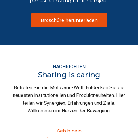
perfekte Lösung für Ihr Projekt
Erfahren Sie mehr
Mehr erfahren
Herunterladen
Erfahren Sie mehr
Erfahren Sie mehr
Broschüre herunterladen
Broschüre herunterladen
NACHRICHTEN
Sharing is caring
Betreten Sie die Motovario-Welt. Entdecken Sie die
neuesten institutionellen und Produktneuheiten. Hier
teilen wir Synergien, Erfahrungen und Ziele.
Willkommen im Herzen der Bewegung.
Geh hinein