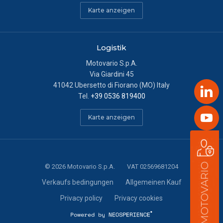
Karte anzeigen
Logistik
Motovario S.p.A.
Via Giardini 45
41042 Ubersetto di Fiorano (MO) Italy
Link
Tel.
+39 0536 819400
Yout
Karte anzeigen
©
2026
Motovario S.p.A.
VAT 02569681204
Verkaufs bedingungen
Allgemeinen Kauf
Privacy policy
Privacy cookies