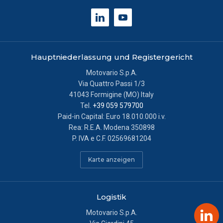
Hauptniederlassung und Registergericht
Motovario S.p.A.
Via Quattro Passi 1/3
41043 Formigine (MO) Italy
Tel.
+39 059 579700
Paid-in Capital: Euro 18.010.000 i.v.
Rea: R.E.A. Modena 350898
P. IVA e C.F. 02569681204
Karte anzeigen
Logistik
Motovario S.p.A.
Link