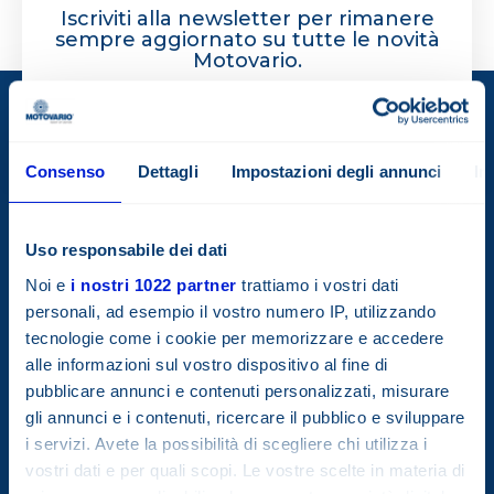
Iscriviti alla newsletter per rimanere
sempre aggiornato su tutte le novità
Motovario.
Consenso
Dettagli
Impostazioni degli annunci
In
Uso responsabile dei dati
Noi e
i nostri 1022 partner
trattiamo i vostri dati
personali, ad esempio il vostro numero IP, utilizzando
tecnologie come i cookie per memorizzare e accedere
Società con socio unico.
alle informazioni sul vostro dispositivo al fine di
Società soggetta all’attività di direzione e coordinamento della
pubblicare annunci e contenuti personalizzati, misurare
TECO Electric & Machinery Co.Ltd.
gli annunci e i contenuti, ricercare il pubblico e sviluppare
i servizi. Avete la possibilità di scegliere chi utilizza i
vostri dati e per quali scopi. Le vostre scelte in materia di