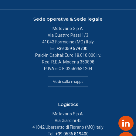
visionando l’Informativa estesa cookie. La chiusura del
presente banner comporterà il permanere dei soli cookie
tecnici ed analytics anonimi, per i quali non occorre il tuo
Sede operativa & Sede legale
consenso. Potrai modificare le tue scelte in qualsiasi
Motovario S.p.A.
momento, accedendo al link presente nel footer.
Via Quattro Passi 1/3
41043 Formigine (MO) Italy
Tel.
+39 059 579700
Paid-in Capital: Euro 18.010.000 i.v.
Rea: R.E.A. Modena 350898
P. IVA e C.F. 02569681204
Vedi sulla mappa
Logistics
Motovario S.p.A.
Via Giardini 45
Link
41042 Ubersetto di Fiorano (MO) Italy
Tel.
+39 0536 819400