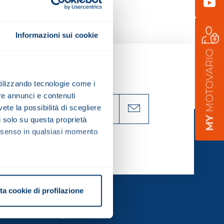
You
Informazioni sui cookie
utilizzando tecnologie come i
re annunci e contenuti
vete la possibilità di scegliere
li solo su questa proprietà
consenso in qualsiasi momento
alche metro,
ta cookie di profilazione
e specifiche (impronte
Logistics
ezione dettagli
. Puoi