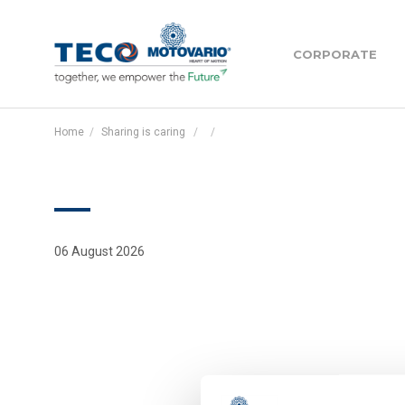
Motovario
CORPORATE
Motovario
Home
Sharing is caring
Management tea
Riduttori coassiali - H Series
Le nostre filiali 
06 August 2026
Riduttori ortogonali - B Series
Teco
Pujol
Riduttori pendolari - S Series
Diventa MAC- Mot
centre
Riduttori epicicloidali - HPL Series