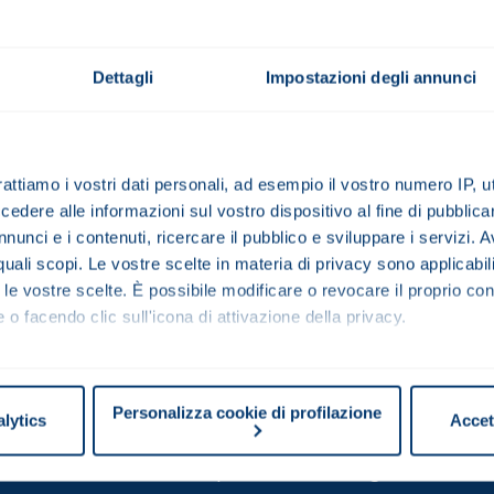
re Motovario
Dettagli
Impostazioni degli annunci
Elettronica - E Series
D
rattiamo i vostri dati personali, ad esempio il vostro numero IP, 
tter per
dere alle informazioni sul vostro dispositivo al fine di pubblica
istleblowing
nunci e i contenuti, ricercare il pubblico e sviluppare i servizi. A
ggiornato su
r quali scopi. Le vostre scelte in materia di privacy sono applicabi
vario.
to le vostre scelte. È possibile modificare o revocare il proprio 
AZIENDA
 o facendo clic sull'icona di attivazione della privacy.
 PRODOTTO
mo anche:
oni sulla tua posizione geografica, con un'approssimazione di qu
Personalizza cookie di profilazione
alytics
Accet
spositivo, scansionandolo attivamente alla ricerca di caratteristich
Sede operativa & Sede legale
aborati i tuoi dati personali e imposta le tue preferenze nella
s