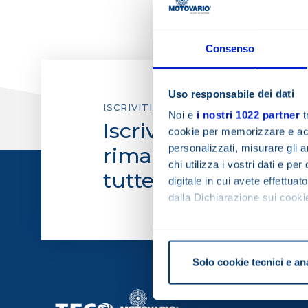
Diventa Distributo
Vision & Mission
Consenso
Riduttori Mid Heavy Duty - MHD Series
Valori
Uso responsabile dei dati
Riduttori a vite senza fine - VSF
ISCRIVITI ALLA NEWSLETTER
Series
Disegni 2D/3D CA
Noi e
i nostri 1022 partner
t
Iscriviti alla newsle
cookie per memorizzare e acce
Codice etico e wh
personalizzati, misurare gli an
rimanere sempre a
chi utilizza i vostri dati e pe
tutte le novità Moto
digitale in cui avete effettua
Certificazioni - 
dalla Dichiarazione sui cookie
Certificazioni -
Con il tuo consenso, vorrem
raccogliere informazi
Lavora con noi
Solo cookie tecnici e an
Identificare il tuo di
digitali).
Approfondisci come vengono el