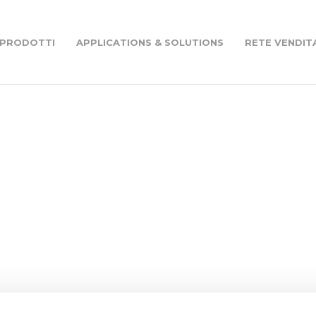
PRODOTTI
APPLICATIONS & SOLUTIONS
RETE VENDIT
m
Riduttori ortogonali - RW Series
nel mondo
Motovariatori - VAR Series
Motori elettrici - M Series
ovario assembly
Azionamenti - Drives - D Series