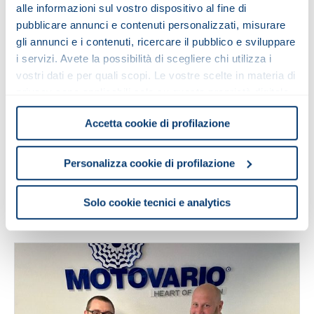
alle informazioni sul vostro dispositivo al fine di
29 July 2024
pubblicare annunci e contenuti personalizzati, misurare
gli annunci e i contenuti, ricercare il pubblico e sviluppare
“Motori autofrenanti
i servizi. Avete la possibilità di scegliere chi utilizza i
impermeabili” è il terzo
vostri dati e per quali scopi. Le vostre scelte in materia di
progetto premiato del
privacy sono applicabili solo su questa proprietà digitale
Contest Heart of Values - I’m
in cui avete effettuato le vostre scelte. È possibile
Accetta cookie di profilazione
modificare o revocare il proprio consenso in qualsiasi
Customer Focus
momento dalla Dichiarazione sui cookie o facendo clic
sull'icona di attivazione della privacy.
Personalizza cookie di profilazione
Congratulazioni per questo risultato!
Con il tuo consenso, vorremmo anche:
Solo cookie tecnici e analytics
raccogliere informazioni sulla tua posizione
geografica, con un'approssimazione di qualche
metro,
Identificare il tuo dispositivo, scansionandolo
attivamente alla ricerca di caratteristiche specifiche
(impronte digitali).