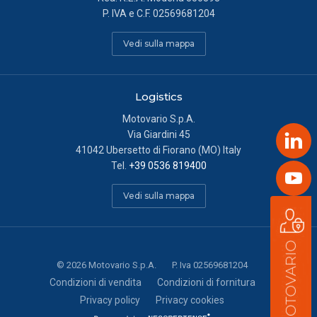
P. IVA e C.F. 02569681204
Vedi sulla mappa
Logistics
Motovario S.p.A.
Via Giardini 45
Link
41042 Ubersetto di Fiorano (MO) Italy
Tel.
+39 0536 819400
Yout
Vedi sulla mappa
©
2026
Motovario S.p.A.
P. Iva 02569681204
Condizioni di vendita
Condizioni di fornitura
Privacy policy
Privacy cookies