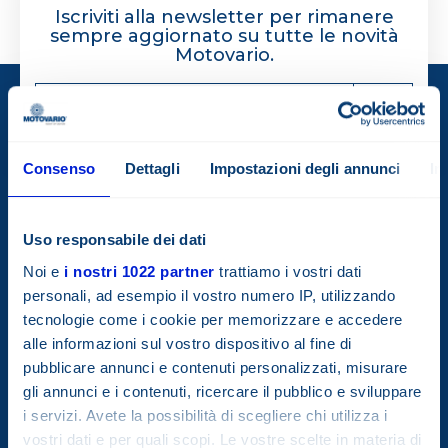
Iscriviti alla newsletter per rimanere
sempre aggiornato su tutte le novità
Motovario.
Consenso
Dettagli
Impostazioni degli annunci
In
Uso responsabile dei dati
Noi e
i nostri 1022 partner
trattiamo i vostri dati
personali, ad esempio il vostro numero IP, utilizzando
tecnologie come i cookie per memorizzare e accedere
Società con socio unico.
alle informazioni sul vostro dispositivo al fine di
Società soggetta all’attività di direzione e coordinamento della
TECO Electric & Machinery Co.Ltd.
pubblicare annunci e contenuti personalizzati, misurare
gli annunci e i contenuti, ricercare il pubblico e sviluppare
i servizi. Avete la possibilità di scegliere chi utilizza i
vostri dati e per quali scopi. Le vostre scelte in materia di