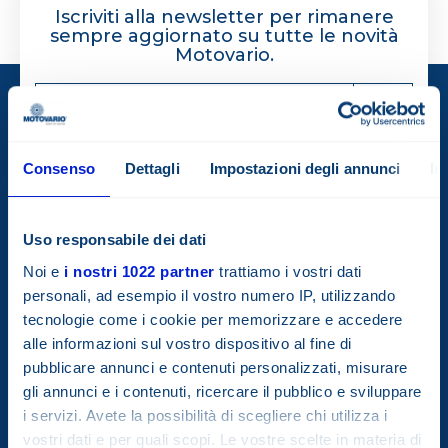
Iscriviti alla newsletter per rimanere
sempre aggiornato su tutte le novità
Motovario.
Consenso
Dettagli
Impostazioni degli annunci
In
Uso responsabile dei dati
Noi e
i nostri 1022 partner
trattiamo i vostri dati
personali, ad esempio il vostro numero IP, utilizzando
tecnologie come i cookie per memorizzare e accedere
Società con socio unico.
alle informazioni sul vostro dispositivo al fine di
Società soggetta all’attività di direzione e coordinamento della
TECO Electric & Machinery Co.Ltd.
pubblicare annunci e contenuti personalizzati, misurare
gli annunci e i contenuti, ricercare il pubblico e sviluppare
i servizi. Avete la possibilità di scegliere chi utilizza i
vostri dati e per quali scopi. Le vostre scelte in materia di