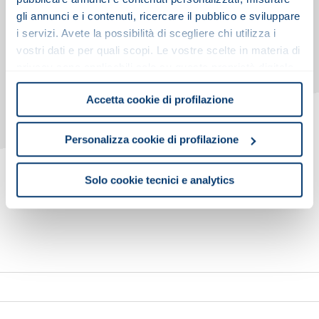
TAVOLE RICAMBI - VAR
gli annunci e i contenuti, ricercare il pubblico e sviluppare
i servizi. Avete la possibilità di scegliere chi utilizza i
vostri dati e per quali scopi. Le vostre scelte in materia di
privacy sono applicabili solo su questa proprietà digitale
DISEGNI 2D/3D CAD
in cui avete effettuato le vostre scelte. È possibile
SCARICA I DISEGNI 2D/3D CAD - TXF
Accetta cookie di profilazione
modificare o revocare il proprio consenso in qualsiasi
momento dalla Dichiarazione sui cookie o facendo clic
SCARICA I DISEGNI 2D/3D CAD - S (VAR)
sull'icona di attivazione della privacy.
Personalizza cookie di profilazione
Con il tuo consenso, vorremmo anche:
Solo cookie tecnici e analytics
raccogliere informazioni sulla tua posizione
geografica, con un'approssimazione di qualche
metro,
Identificare il tuo dispositivo, scansionandolo
attivamente alla ricerca di caratteristiche specifiche
(impronte digitali).
Approfondisci come vengono elaborati i tuoi dati personali
e imposta le tue preferenze nella
sezione dettagli
. Puoi