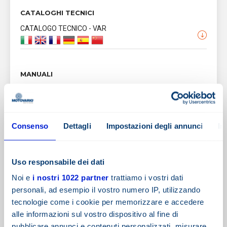
CATALOGHI TECNICI
CATALOGO TECNICO - VAR
MANUALI
ISTRUZIONI PER L’USO E LA MANUTENZIONE -
QL0208
Consenso
Dettagli
Impostazioni degli annunci
In
Dichiarazione ATEX 2GD Riduttori VAR -
QL0194
Uso responsabile dei dati
Dichiarazione ATEX 3GD Riduttori VAR - H - B -
S -VSF - QL0197
Noi e
i nostri 1022 partner
trattiamo i vostri dati
personali, ad esempio il vostro numero IP, utilizzando
tecnologie come i cookie per memorizzare e accedere
alle informazioni sul vostro dispositivo al fine di
TAVOLE RICAMBI
pubblicare annunci e contenuti personalizzati, misurare