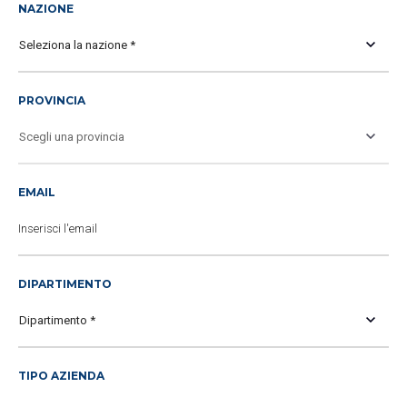
NAZIONE
con le tue preferenze. Ti chiediamo di effettuare le tue
scelte sull’utilizzo dei cookie di profilazione, selezionando
uno dei bottoni sotto riportati. Puoi avere maggiori dettagli
visionando l’Informativa estesa cookie. La chiusura del
PROVINCIA
presente banner comporterà il permanere dei soli cookie
tecnici ed analytics anonimi, per i quali non occorre il tuo
consenso. Potrai modificare le tue scelte in qualsiasi
momento, accedendo al link presente nel footer.
EMAIL
DIPARTIMENTO
TIPO AZIENDA