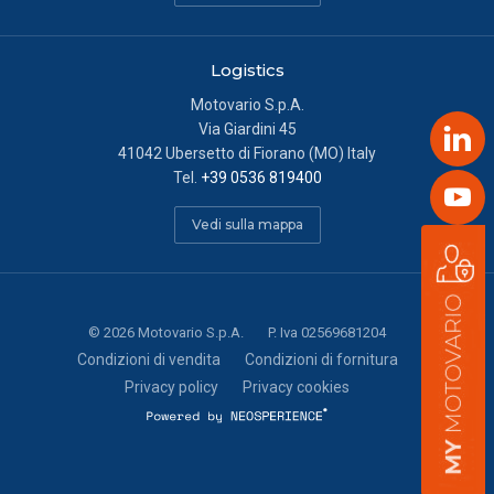
Logistics
Motovario S.p.A.
Via Giardini 45
Link
41042 Ubersetto di Fiorano (MO) Italy
Tel.
+39 0536 819400
Yout
Vedi sulla mappa
©
2026
Motovario S.p.A.
P. Iva 02569681204
Condizioni di vendita
Condizioni di fornitura
Privacy policy
Privacy cookies