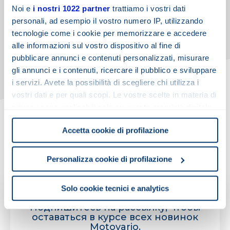
Noi e
i nostri 1022 partner
trattiamo i vostri dati
• Качество Made in Italy
personali, ad esempio il vostro numero IP, utilizzando
• Международное присутствие и локальная
tecnologie come i cookie per memorizzare e accedere
поддержка
alle informazioni sul vostro dispositivo al fine di
• Полная продуктовая линейка
pubblicare annunci e contenuti personalizzati, misurare
• Стабильное и прозрачное сотрудничество
gli annunci e i contenuti, ricercare il pubblico e sviluppare
• Постоянные инновации
i servizi. Avete la possibilità di scegliere chi utilizza i
• Признанная рыночная ценность
vostri dati e per quali scopi. Le vostre scelte in materia di
privacy sono applicabili solo su questa proprietà digitale
Хотите стать дистрибьютором Motovario?
in cui avete effettuato le vostre scelte. È possibile
Заполните письмо, и мы свяжемся с вами в
Accetta cookie di profilazione
modificare o revocare il proprio consenso in qualsiasi
ближайшее время.
momento dalla Dichiarazione sui cookie o facendo clic
sull'icona di attivazione della privacy.
Personalizza cookie di profilazione
Con il tuo consenso, vorremmo anche:
Solo cookie tecnici e analytics
ПОДПИШИТЕСЬ НА НАШУ РАССЫЛКУ
raccogliere informazioni sulla tua posizione
Подпишитесь на рассылку, чтобы
geografica, con un'approssimazione di qualche
оставаться в курсе всех новинок
metro,
Motovario.