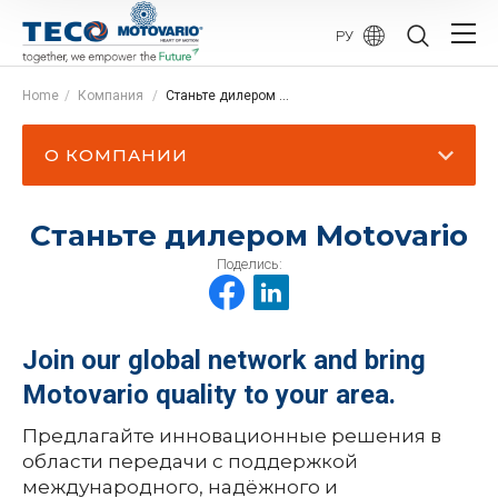
PУ
Home
Компания
Станьте дилером Motovario
О КОМПАНИИ
Станьте дилером Motovario
Поделись:
Join our global network and bring
Motovario quality to your area.
Предлагайте инновационные решения в
области передачи с поддержкой
международного, надёжного и