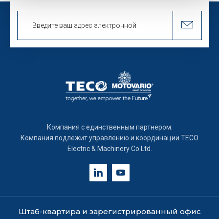
Identificare il tuo dispositivo, scansionandolo
attivamente alla ricerca di caratteristiche specifiche
(impronte digitali).
Approfondisci come vengono elaborati i tuoi dati personali
e imposta le tue preferenze nella
sezione dettagli
. Puoi
modificare o ritirare il tuo consenso in qualsiasi momento
dalla Dichiarazione sui cookie.
Informativa breve e consenso all’uso dei cookie.
Informiamo che in questo sito possono essere utilizzati
diversi tipi di cookie:
Компания с единственным партнером.
Компания подлежит управлению и координации TECO
Cookie tecnici:
necessari per ottimizzare la navigazione
Electric & Machinery Co.Ltd.
e fornire eventuali servizi richiesti dall’utente. Per questi
cookie non occorre l’acquisizione del tuo consenso.
Cookie analytics/statistici anonimi
: equiparabili ai
tecnici, sono necessari per elaborare statistiche anonime
Штаб-квартира и зарегистрированный офис
ed aggregate, al fine di ottimizzare il sito. Per questi