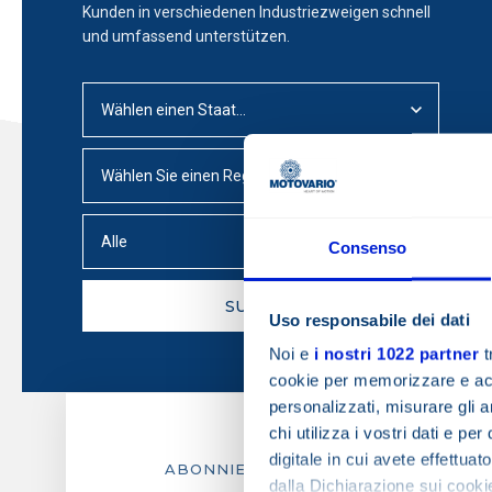
Kunden in verschiedenen Industriezweigen schnell
und umfassend unterstützen.
Werden Sie Motovari
Mid Heavy Duty Getriebe - MHD Series
Vision & Mission
Werte
Schneckengetriebe - VSF Series
CAD-Zeichnungen in
Consenso
Ethikkodex und Whis
SUCHEN
Zertifizierungen - 
Uso responsabile dei dati
Noi e
i nostri 1022 partner
t
Zertifizierungen -
cookie per memorizzare e acce
personalizzati, misurare gli an
Arbeiten Sie mit uns
chi utilizza i vostri dati e pe
digitale in cui avete effettua
ABONNIEREN SIE UNSEREN NEWSLE
dalla Dichiarazione sui cookie