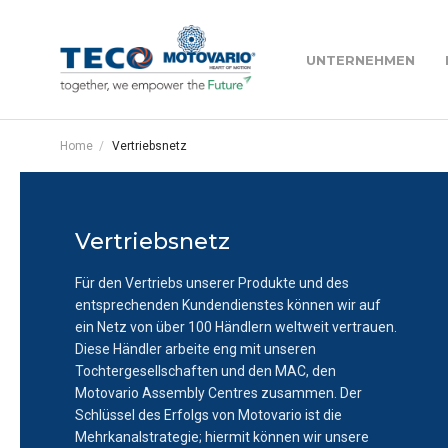
Motovario
UNTERNEHMEN
Motovario
Home
Vertriebsnetz
Managementteam
Stirnradgetriebe - H Series
Vertriebsnetz
Unsere Niederlassun
Welt
Kegelstirnradgetriebe - B Series
Für den Vertriebs unserer Produkte und des
entsprechenden Kundendienstes können wir auf
Teco
ein Netz von über 100 Händlern weltweit vertrauen.
Diese Händler arbeite eng mit unseren
Flachgetriebe - S Series
Pujol
Tochtergesellschaften und den MAC, den
Motovario Assembly Centres zusammen. Der
MAC werden - Motov
Schlüssel des Erfolgs von Motovario ist die
centre
Mehrkanalstrategie; hiermit können wir unsere
Planetengetriebe - HPL Series