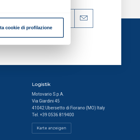
alche metro,
ta cookie di profilazione
e specifiche (impronte
ezione dettagli
. Puoi
Logistik
all’utente. Per questi cookie
Motovario S.p.A.
Via Giardini 45
41042 Ubersetto di Fiorano (MO) Italy
atistiche anonime ed
Tel.
+39 0536 819400
onsenso.
Karte anzeigen
e tue abitudini di navigazione