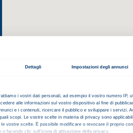
o-Händler
Elektronik - E Series
 2D/3D
Dettagli
Impostazioni degli annunci
tleblowing
PRODUKT
rattiamo i vostri dati personali, ad esempio il vostro numero IP, 
 UNTERNEHMEN
dere alle informazioni sul vostro dispositivo al fine di pubblica
nunci e i contenuti, ricercare il pubblico e sviluppare i servizi. A
r quali scopi. Le vostre scelte in materia di privacy sono applicabi
to le vostre scelte. È possibile modificare o revocare il proprio 
TTER
 o facendo clic sull'icona di attivazione della privacy.