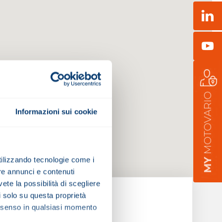
Link
You
Informazioni sui cookie
utilizzando tecnologie come i
re annunci e contenuti
vete la possibilità di scegliere
li solo su questa proprietà
consenso in qualsiasi momento