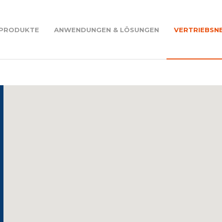
PRODUKTE
ANWENDUNGEN & LÖSUNGEN
VERTRIEBSN
Kegelstirnradgetriebe - RW Series
gen in der ganzen
Verstellgetriebemotoren - VAR Series
Elektromotoren - M Series
ario assembly
Frequenzumrichter - Drives - D Series