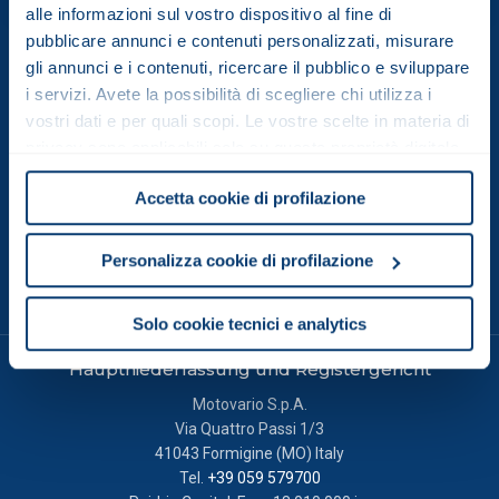
alle informazioni sul vostro dispositivo al fine di
pubblicare annunci e contenuti personalizzati, misurare
gli annunci e i contenuti, ricercare il pubblico e sviluppare
i servizi. Avete la possibilità di scegliere chi utilizza i
vostri dati e per quali scopi. Le vostre scelte in materia di
privacy sono applicabili solo su questa proprietà digitale
in cui avete effettuato le vostre scelte. È possibile
Gesellschaft mit alleinigem Gesellschafter.
Accetta cookie di profilazione
modificare o revocare il proprio consenso in qualsiasi
Gesellschaft unter der Leitung und Führung der TECO Electric &
Machinery Co.Ltd.
momento dalla Dichiarazione sui cookie o facendo clic
sull'icona di attivazione della privacy.
Personalizza cookie di profilazione
Con il tuo consenso, vorremmo anche:
Solo cookie tecnici e analytics
raccogliere informazioni sulla tua posizione
geografica, con un'approssimazione di qualche
Hauptniederlassung und Registergericht
metro,
Motovario S.p.A.
Identificare il tuo dispositivo, scansionandolo
Via Quattro Passi 1/3
attivamente alla ricerca di caratteristiche specifiche
41043 Formigine (MO) Italy
(impronte digitali).
Tel.
+39 059 579700