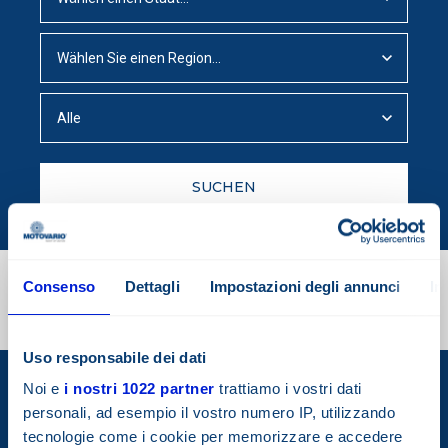
SUCHEN
ABONNIEREN SIE UNSEREN NEWSLETTER
Consenso
Dettagli
Impostazioni degli annunci
In
Registrieren Sie sich für den
Newsletter, um immer auf dem
neuesten Stand der Motovario
Neuigkeiten zu sein.
Uso responsabile dei dati
Noi e
i nostri 1022 partner
trattiamo i vostri dati
personali, ad esempio il vostro numero IP, utilizzando
tecnologie come i cookie per memorizzare e accedere