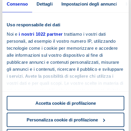
Consenso
Dettagli
Impostazioni degli annunci
In
Uso responsabile dei dati
SOLICITUD
Noi e
i nostri 1022 partner
trattiamo i vostri dati
personali, ad esempio il vostro numero IP, utilizzando
tecnologie come i cookie per memorizzare e accedere
alle informazioni sul vostro dispositivo al fine di
pubblicare annunci e contenuti personalizzati, misurare
gli annunci e i contenuti, ricercare il pubblico e sviluppare
i servizi. Avete la possibilità di scegliere chi utilizza i
Leer la nota informativa para la protección de datos
vostri dati e per quali scopi. Le vostre scelte in materia di
privacy sono applicabili solo su questa proprietà digitale
Leer el consentimiento concedido a Motovario S.p.A.
in cui avete effettuato le vostre scelte. È possibile
He leído y estoy de acuerdo con el tratamiento de
Accetta cookie di profilazione
modificare o revocare il proprio consenso in qualsiasi
mis datos personales
momento dalla Dichiarazione sui cookie o facendo clic
sull'icona di attivazione della privacy.
Personalizza cookie di profilazione