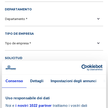
DEPARTAMENTO
TIPO DE EMPRESA
SOLICITUD
Consenso
Dettagli
Impostazioni degli annunci
In
Uso responsabile dei dati
Noi e
i nostri 1022 partner
trattiamo i vostri dati
Leer la nota informativa para la protección de datos