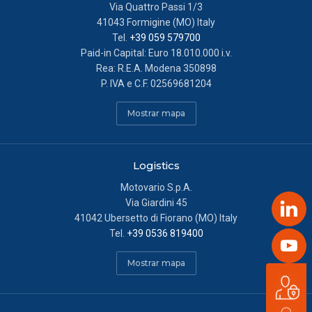
Via Quattro Passi 1/3
41043 Formigine (MO) Italy
Cookie di profilazione/marketing:
sono utilizzati, solo
Tel.
+39 059 579700
previo tuo consenso, per esaminare le tue abitudini di
Paid-in Capital: Euro 18.010.000 i.v.
navigazione e mostrarti avvisi pubblicitari mirati, in linea
Rea: R.E.A. Modena 350898
con le tue preferenze. Ti chiediamo di effettuare le tue
P. IVA e C.F. 02569681204
scelte sull’utilizzo dei cookie di profilazione, selezionando
uno dei bottoni sotto riportati. Puoi avere maggiori dettagli
Mostrar mapa
visionando l’Informativa estesa cookie. La chiusura del
presente banner comporterà il permanere dei soli cookie
tecnici ed analytics anonimi, per i quali non occorre il tuo
Logistics
consenso. Potrai modificare le tue scelte in qualsiasi
Motovario S.p.A.
momento, accedendo al link presente nel footer.
Via Giardini 45
Link
41042 Ubersetto di Fiorano (MO) Italy
Tel.
+39 0536 819400
Yout
Mostrar mapa