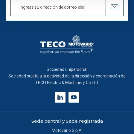
attivamente alla ricerca di caratteristiche specifiche
(impronte digitali).
Approfondisci come vengono elaborati i tuoi dati personali
e imposta le tue preferenze nella
sezione dettagli
. Puoi
modificare o ritirare il tuo consenso in qualsiasi momento
dalla Dichiarazione sui cookie.
Informativa breve e consenso all’uso dei cookie.
Informiamo che in questo sito possono essere utilizzati
diversi tipi di cookie:
Sociedad unipersonal
Sociedad sujeta a la actividad de la dirección y coordinación de
Cookie tecnici:
necessari per ottimizzare la navigazione
TECO Electric & Machinery Co.Ltd.
e fornire eventuali servizi richiesti dall’utente. Per questi
cookie non occorre l’acquisizione del tuo consenso.
Cookie analytics/statistici anonimi
: equiparabili ai
tecnici, sono necessari per elaborare statistiche anonime
Sede central y Sede registrada
ed aggregate, al fine di ottimizzare il sito. Per questi
Motovario S.p.A.
cookie non occorre l’acquisizione del tuo consenso.