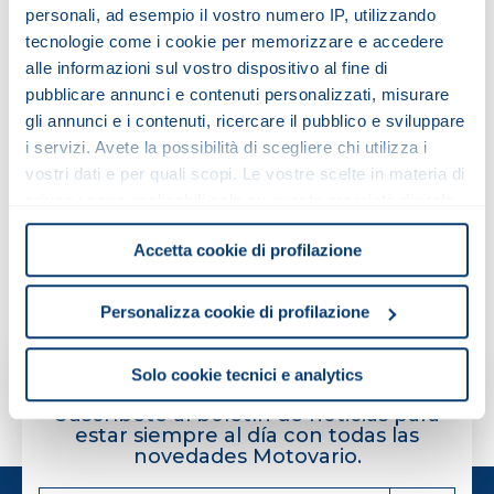
personali, ad esempio il vostro numero IP, utilizzando
Leer el consentimiento concedido a Motovario S.p.A.
tecnologie come i cookie per memorizzare e accedere
He leído y estoy de acuerdo con el tratamiento de
alle informazioni sul vostro dispositivo al fine di
mis datos personales
pubblicare annunci e contenuti personalizzati, misurare
gli annunci e i contenuti, ricercare il pubblico e sviluppare
i servizi. Avete la possibilità di scegliere chi utilizza i
vostri dati e per quali scopi. Le vostre scelte in materia di
privacy sono applicabili solo su questa proprietà digitale
in cui avete effettuato le vostre scelte. È possibile
Enviar petición
Accetta cookie di profilazione
modificare o revocare il proprio consenso in qualsiasi
momento dalla Dichiarazione sui cookie o facendo clic
sull'icona di attivazione della privacy.
Personalizza cookie di profilazione
Con il tuo consenso, vorremmo anche:
Solo cookie tecnici e analytics
SUSCRIBIRSE A NUESTRO BOLETÍN DE NOTICIAS
raccogliere informazioni sulla tua posizione
Suscríbete al boletín de noticias para
geografica, con un'approssimazione di qualche
estar siempre al día con todas las
metro,
novedades Motovario.
Identificare il tuo dispositivo, scansionandolo