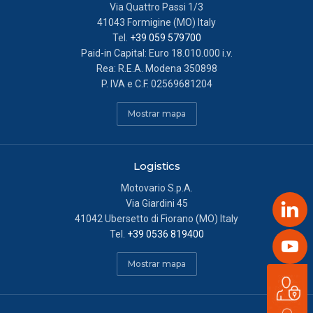
Via Quattro Passi 1/3
41043 Formigine (MO) Italy
Tel.
+39 059 579700
Paid-in Capital: Euro 18.010.000 i.v.
Rea: R.E.A. Modena 350898
P. IVA e C.F. 02569681204
Mostrar mapa
Logistics
Motovario S.p.A.
Via Giardini 45
Link
41042 Ubersetto di Fiorano (MO) Italy
Tel.
+39 0536 819400
Yout
Mostrar mapa