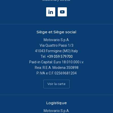
Siège et Siège social
Motovario S.p.A.
Via Quattro Passi 1/3
41043 Formigine (MO) Italy
Tel.
+39 059 579700
Paid-in Capital: Euro 18.010.000 i.v.
Rea: R.E.A. Modena 350898
P. IVA e C.F. 02569681204
Voir la carte
Logistique
Motovario S.p.A.