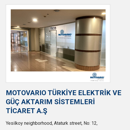
MOTOVARIO TÜRKİYE ELEKTRİK VE
GÜÇ AKTARIM SİSTEMLERİ
TİCARET A.Ş
Yesilkoy neighborhood, Ataturk street, No: 12,