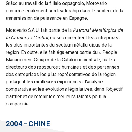
Grâce au travail de la filiale espagnole, Motovario
confirme également son leadership dans le secteur de la
Informativa breve e consenso all’uso dei cookie.
transmission de puissance en Espagne.
Informiamo che in questo sito possono essere utilizzati
diversi tipi di cookie:
Motovario S.A.U. fait partie de la
Patronal Metalúrgica de
la Catalunya Central
, où se concentrent les entreprises
Cookie tecnici:
necessari per ottimizzare la navigazione
les plus importantes du secteur métallurgique de la
e fornire eventuali servizi richiesti dall’utente. Per questi
région. En outre, elle fait également partie du « People
cookie non occorre l’acquisizione del tuo consenso.
Management Group » de la Catalogne centrale, où les
directeurs des ressources humaines et des personnes
Cookie analytics/statistici anonimi
: equiparabili ai
des entreprises les plus représentatives de la région
tecnici, sono necessari per elaborare statistiche anonime
partagent les meilleures expériences, l'analyse
ed aggregate, al fine di ottimizzare il sito. Per questi
comparative et les évolutions législatives, dans l’objectif
cookie non occorre l’acquisizione del tuo consenso.
d'attirer et de retenir les meilleurs talents pour la
compagnie.
Cookie di profilazione/marketing:
sono utilizzati, solo
previo tuo consenso, per esaminare le tue abitudini di
navigazione e mostrarti avvisi pubblicitari mirati, in linea
2004 - CHINE
con le tue preferenze. Ti chiediamo di effettuare le tue