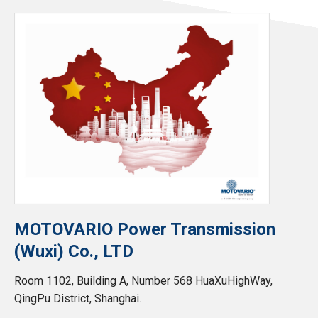
scelte sull’utilizzo dei cookie di profilazione, selezionando
uno dei bottoni sotto riportati. Puoi avere maggiori dettagli
visionando l’Informativa estesa cookie. La chiusura del
presente banner comporterà il permanere dei soli cookie
tecnici ed analytics anonimi, per i quali non occorre il tuo
consenso. Potrai modificare le tue scelte in qualsiasi
momento, accedendo al link presente nel footer.
MOTOVARIO Power Transmission
(Wuxi) Co., LTD
Room 1102, Building A, Number 568 HuaXuHighWay,
QingPu District, Shanghai.