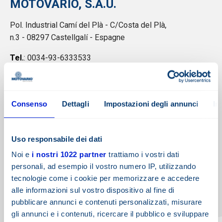
MOTOVARIO, S.A.U.
Pol. Industrial Camí del Plà - C/Costa del Plà,
n.3 - 08297 Castellgalí - Espagne
Tel.
: 0034-93-6333533
Email
:
motovario@motovario.es
Consenso
Dettagli
Impostazioni degli annunci
In
Responsable MAC: David Martin
E-mail
:
david.martin@motovario.es
Uso responsabile dei dati
Noi e
i nostri 1022 partner
trattiamo i vostri dati
Marchés fournis: Espagne
personali, ad esempio il vostro numero IP, utilizzando
Entrepôt: Tous les produits MOTOVARIO
tecnologie come i cookie per memorizzare e accedere
alle informazioni sul vostro dispositivo al fine di
Activités: Pre-sales & after-sales, Entrepôt, service
pubblicare annunci e contenuti personalizzati, misurare
gli annunci e i contenuti, ricercare il pubblico e sviluppare