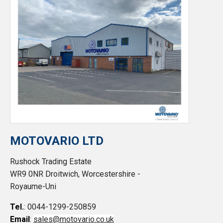
MOTOVARIO LTD
Rushock Trading Estate
WR9 0NR Droitwich, Worcestershire -
Royaume-Uni
Tel.
: 0044-1299-250859
Email
:
sales@motovario.co.uk