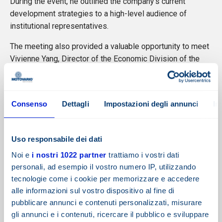
During the event, he outlined the company’s current
development strategies to a high-level audience of
institutional representatives.
The meeting also provided a valuable opportunity to meet
Vivienne Yang, Director of the Economic Division of the
Taipei Representative Office in Italy, once again, thereby
strengthening our fruitful cooperation.
“We would like to extend our heartfelt thanks to the
Consenso
Dettagli
Impostazioni degli annunci
In
authorities present who have facilitated this vital
exchange, with a special mention for the Minister for
Uso responsabile dei dati
Foreign Affairs, Dr Lin Chia-Lung, and the President of
Confindustria Lombardia, Giuseppe Pasini,” commented
Noi e
i nostri 1022 partner
trattiamo i vostri dati
Franco Pacini
personali, ad esempio il vostro numero IP, utilizzando
tecnologie come i cookie per memorizzare e accedere
For Motovario and the TECO Group, ongoing dialogue
alle informazioni sul vostro dispositivo al fine di
between the Italian and Taiwanese industrial sectors
pubblicare annunci e contenuti personalizzati, misurare
remains a key strategic pillar.
gli annunci e i contenuti, ricercare il pubblico e sviluppare