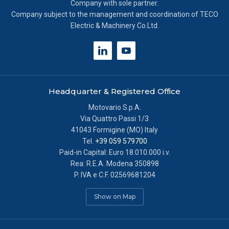
Company with sole partner.
Company subject to the management and coordination of TECO
Informativa breve e consenso all’uso dei cookie.
Electric & Machinery Co.Ltd.
Informiamo che in questo sito possono essere utilizzati
diversi tipi di cookie:
Cookie tecnici:
necessari per ottimizzare la navigazione
e fornire eventuali servizi richiesti dall’utente. Per questi
Headquarter & Registered Office
cookie non occorre l’acquisizione del tuo consenso.
Motovario S.p.A.
Via Quattro Passi 1/3
Cookie analytics/statistici anonimi
: equiparabili ai
41043 Formigine (MO) Italy
tecnici, sono necessari per elaborare statistiche anonime
Tel.
+39 059 579700
ed aggregate, al fine di ottimizzare il sito. Per questi
Paid-in Capital: Euro 18.010.000 i.v.
cookie non occorre l’acquisizione del tuo consenso.
Rea: R.E.A. Modena 350898
P. IVA e C.F. 02569681204
Cookie di profilazione/marketing:
sono utilizzati, solo
previo tuo consenso, per esaminare le tue abitudini di
Show on Map
navigazione e mostrarti avvisi pubblicitari mirati, in linea
con le tue preferenze. Ti chiediamo di effettuare le tue