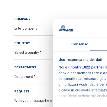
COMPANY
COUNTRY
Consenso
Uso responsabile dei dati
Noi e
i nostri 1022 partner
t
DEPARTMENT
cookie per memorizzare e acce
personalizzati, misurare gli an
chi utilizza i vostri dati e pe
digitale in cui avete effettua
REQUEST
dalla Dichiarazione sui cookie