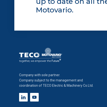
up to date on all t
estesa cookie. La chiusura de
Motovario.
quali non occorre il tuo cons
footer.
Company with sole partner.
Company subject to the management and
coordination of TECO Electric & Machinery Co.Ltd.