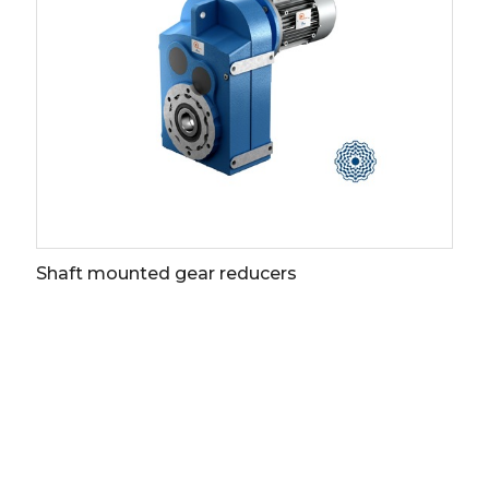
Electronics - E Series
More info
Download
s
whistleblowing
Shaft mounted gear reducers
OMPANY
ODUCTS