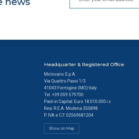
he news
l presente banner comporterà il permanere dei soli cookie tecnic
enso. Potrai modificare le tue scelte in qualsiasi momento, acced
Headquarter & Registered Office
Motovario S.p.A.
Via Quattro Passi 1/3
41043 Formigine (MO) Italy
Tel.
+39 059 579700
Paid-in Capital: Euro 18.010.000 i.v.
Rea: R.E.A. Modena 350898
P. IVA e C.F. 02569681204
Show on Map