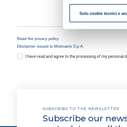
Con il tuo consenso, vorrem
raccogliere informazi
Solo cookie tecnici e an
Identificare il tuo di
digitali).
Approfondisci come vengono el
modificare o ritirare il tuo 
Read the privacy policy
Disclaimer issued to Motovario S.p.A.
Informativa breve e consens
I have read and agree to the processing of my personal 
Informiamo che in questo sito 
Cookie tecnici:
necessari per
non occorre l’acquisizione d
Cookie analytics/statistici
aggregate, al fine di ottimizz
SUBSCRIBE TO THE NEWSLETTER
Cookie di profilazione/mark
Subscribe our newsl
e mostrarti avvisi pubblicitari
cookie di profilazione, selezi