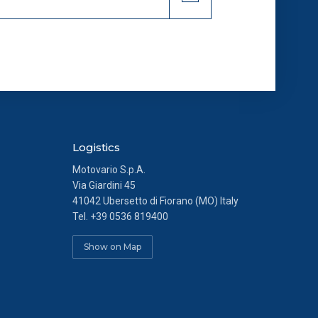
i ed analytics anonimi, per i
endo al link presente nel
Logistics
Motovario S.p.A.
Via Giardini 45
41042 Ubersetto di Fiorano (MO) Italy
Tel.
+39 0536 819400
Show on Map