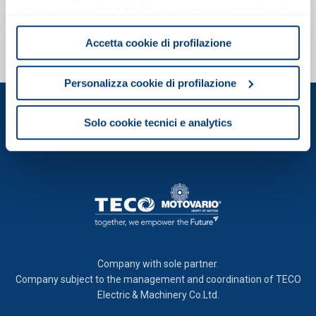
privacy sono applicabili solo su questa proprietà digitale
in cui avete effettuato le vostre scelte. È possibile
SUBSCRIBE TO THE NEWSLETTER
Accetta cookie di profilazione
modificare o revocare il proprio consenso in qualsiasi
Subscribe our newsletter to stay up to
momento dalla Dichiarazione sui cookie o facendo clic
date on all the news Motovario.
sull'icona di attivazione della privacy.
Personalizza cookie di profilazione
Con il tuo consenso, vorremmo anche:
Solo cookie tecnici e analytics
raccogliere informazioni sulla tua posizione
geografica, con un'approssimazione di qualche
metro,
Identificare il tuo dispositivo, scansionandolo
attivamente alla ricerca di caratteristiche specifiche
(impronte digitali).
Approfondisci come vengono elaborati i tuoi dati personali
e imposta le tue preferenze nella
sezione dettagli
. Puoi
Company with sole partner.
modificare o ritirare il tuo consenso in qualsiasi momento
Company subject to the management and coordination of TECO
dalla Dichiarazione sui cookie.
Electric & Machinery Co.Ltd.