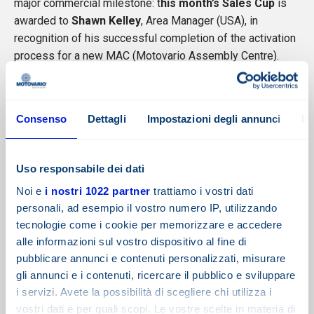
major commercial milestone: t
his month’s Sales Cup
is
awarded to
Shawn Kelley
, Area Manager (USA), in
recognition of his successful completion of the activation
process for a new MAC (Motovario Assembly Centre).
Shawn
’s familiarity with the region was crucial in helping
our partner place an initial order for components, enabling
us to respond promptly and flexibly to customer
Consenso
Dettagli
Impostazioni degli annunci
In
requirements.
Motovario
’s growth strategy for the
Midwest
region
Uso responsabile dei dati
focuses on significantly reducing assembly,
customisation and delivery times.
Noi e
i nostri 1022 partner
trattiamo i vostri dati
personali, ad esempio il vostro numero IP, utilizzando
Congratulations to Shawn on achieving this
tecnologie come i cookie per memorizzare e accedere
outstanding result, which will strengthen the
alle informazioni sul vostro dispositivo al fine di
Motovario Group’s presence and competitiveness in
pubblicare annunci e contenuti personalizzati, misurare
the US market!
gli annunci e i contenuti, ricercare il pubblico e sviluppare
i servizi. Avete la possibilità di scegliere chi utilizza i
vostri dati e per quali scopi. Le vostre scelte in materia di