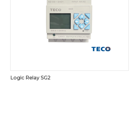
Electronics - E Series
More info
Download
s
whistleblowing
Logic Relay SG2
OMPANY
ODUCTS