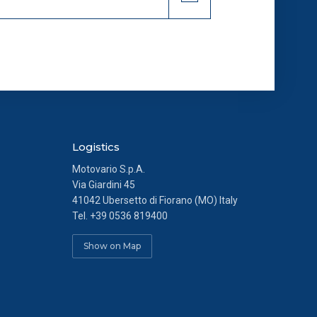
i ed analytics anonimi, per i
endo al link presente nel
Logistics
Motovario S.p.A.
Via Giardini 45
41042 Ubersetto di Fiorano (MO) Italy
Tel.
+39 0536 819400
Show on Map