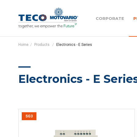
Motovario
CORPORATE
P
Motovario
Home
Products
Electronics - E Series
Management team
Helical gear reducers - H Series
Our subsidiaries ar
Electronics - E Serie
Helical bevel gear reducers - B Series
Teco
Pujol
Shaft mounted gear reducers - S
Series
SG3
Become a MAC - Mo
centre
Planetary gear reducers - HPL series