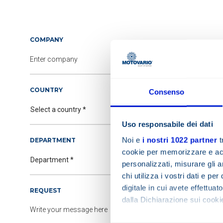
COMPANY
COUNTRY
Consenso
Uso responsabile dei dati
Noi e
i nostri 1022 partner
t
DEPARTMENT
cookie per memorizzare e acce
personalizzati, misurare gli an
chi utilizza i vostri dati e pe
digitale in cui avete effettua
REQUEST
dalla Dichiarazione sui cookie