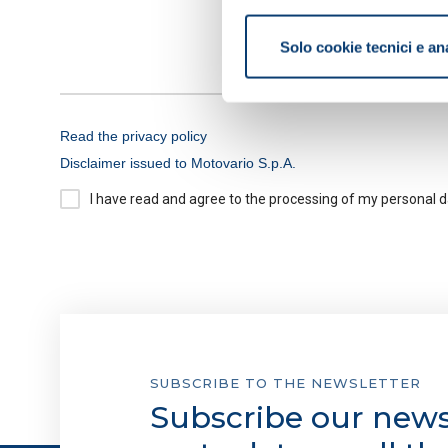
Con il tuo consenso, vorrem
raccogliere informazi
Solo cookie tecnici e an
Identificare il tuo di
digitali).
Approfondisci come vengono el
modificare o ritirare il tuo 
Read the privacy policy
Disclaimer issued to Motovario S.p.A.
Informativa breve e consens
I have read and agree to the processing of my personal 
Informiamo che in questo sito 
Cookie tecnici:
necessari per
non occorre l’acquisizione d
Cookie analytics/statistici
aggregate, al fine di ottimizz
SUBSCRIBE TO THE NEWSLETTER
Cookie di profilazione/mark
Subscribe our newsl
e mostrarti avvisi pubblicitari
cookie di profilazione, selezi