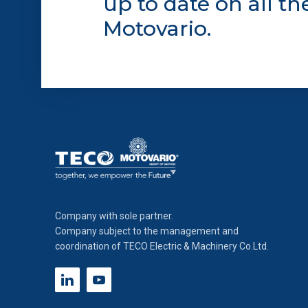
up to date on all t
estesa cookie. La chiusura de
Motovario.
quali non occorre il tuo cons
footer.
Company with sole partner.
Company subject to the management and
coordination of TECO Electric & Machinery Co.Ltd.