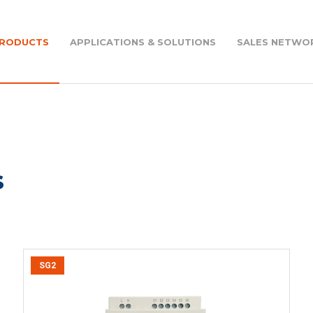
RODUCTS
APPLICATIONS & SOLUTIONS
SALES NETWO
Helical bevel gear reducers - RW
Series
ound the world
s
Motovariators - VAR Series
Electric motors - M Series
SG2
tovario assembly
Drives - D Series