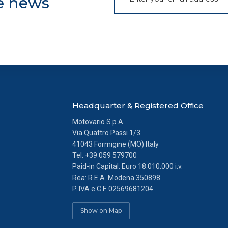
he news
l presente banner comporterà il permanere dei soli cookie tecnic
enso. Potrai modificare le tue scelte in qualsiasi momento, acced
Headquarter & Registered Office
Motovario S.p.A.
Via Quattro Passi 1/3
41043 Formigine (MO) Italy
Tel.
+39 059 579700
Paid-in Capital: Euro 18.010.000 i.v.
Rea: R.E.A. Modena 350898
P. IVA e C.F. 02569681204
Show on Map